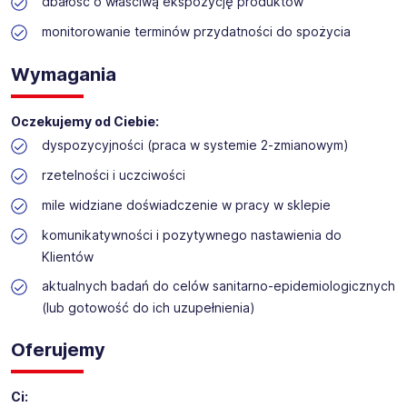
dbałość o właściwą ekspozycję produktów
restauracyjny BROFAKTURA, galerie handlowe, inwestycje
deweloperskie. Dysponujemy również Zakładem rozbioru
monitorowanie terminów przydatności do spożycia
drobiu, ciastkarnią NATALIA I SZYMON oraz Piekarnią
Sokołowską.
Wymagania
Misją naszej firmy jest być bliżej naszych Klientów -
oferując Im dobrą cenę, jakość i wygodę zakupów.
Oczekujemy od Ciebie:
Aktualnie do swojego
sklepu TOPAZ
dyspozycyjności (praca w systemie 2-zmianowym)
w Łochowie, Al. Węgrowska 2B -
poszukujemy pracowników na
rzetelności i uczciwości
stanowisko
-
mile widziane doświadczenie w pracy w sklepie
Kasjer-sprzedawca / Kasjerka-
komunikatywności i pozytywnego nastawienia do
sprzedawczyni
Klientów
aktualnych badań do celów sanitarno-epidemiologicznych
(lub gotowość do ich uzupełnienia)
Oferujemy
Ci: