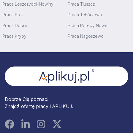
Praca Leszczydół-Nowiny
Praca Tłuszcz
Praca Brok
Praca Tchórzowa
Praca Dobre
Praca Poręby Nowe
Praca Krypy
Praca Nagoszewo
Stopka
Dobrze Cię poznać!
Znajdź ofertę pracy i APLIKUJ.
Facebook
Linked In
Instagram
Instagram