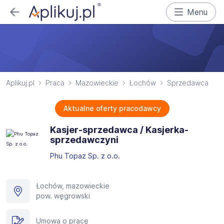
Menu
Aplikuj.pl
Praca
Mazowieckie
Łochów
Sprzedawca
Aktualne oferty pracodawcy
Kasjer-sprzedawca / Kasjerka-
sprzedawczyni
Phu Topaz Sp. z o.o.
Łochów, mazowieckie
pow. węgrowski
Umowa o pracę