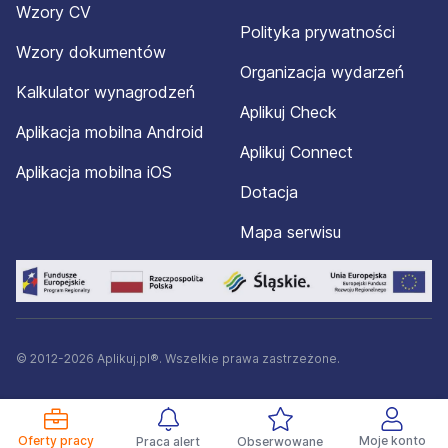
Wzory CV
Polityka prywatności
Wzory dokumentów
Organizacja wydarzeń
Kalkulator wynagrodzeń
Aplikuj Check
Aplikacja mobilna Android
Aplikuj Connect
Aplikacja mobilna iOS
Dotacja
Mapa serwisu
© 2012-2026 Aplikuj.pl®. Wszelkie prawa zastrzeżone.
Oferty pracy
Moje konto
Praca alert
Obserwowane