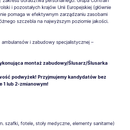
z zakresu doradztwa personalnego. Grupa Contrain
ski i pozostałych krajów Unii Europejskiej (głównie
czenie pomaga w efektywnym zarządzaniu zasobami
 różnego szczebla na najwyższym poziomie jakości.
 ambulansów i zabudowy specjalistycznej –
konująca montaż zabudowy/Ślusarz/Ślusarka
liwość podwyżek! Przyjmujemy kandydatów bez
e 1 lub 2-zmianowym!
szafki, fotele, stoły medyczne, elementy sanitarne)