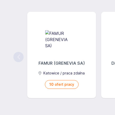
Szczegółowe informacje na temat rodo możesz znale
osobowych/
FAMUR (GRENEVIA SA)
D
Katowice / praca zdalna
10
ofert pracy