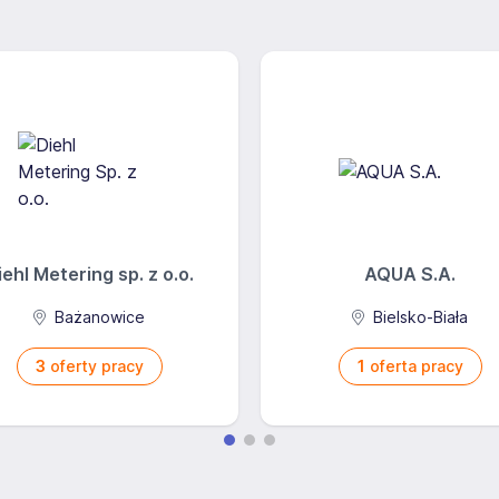
źć: contrain.pl/informacja-o-przetwarzaniu-danych-
iehl Metering sp. z o.o.
AQUA S.A.
Bażanowice
Bielsko-Biała
3
oferty pracy
1
oferta pracy