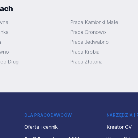
iach
ywna
Praca Kamionki Małe
anka
Praca Gronowo
ń
Praca Jedwabno
ówno
Praca Krobia
iec Drugi
Praca Złotoria
DLA PRACODAWCÓW
NARZĘDZIA I
Oferta i cennik
Kreator CV