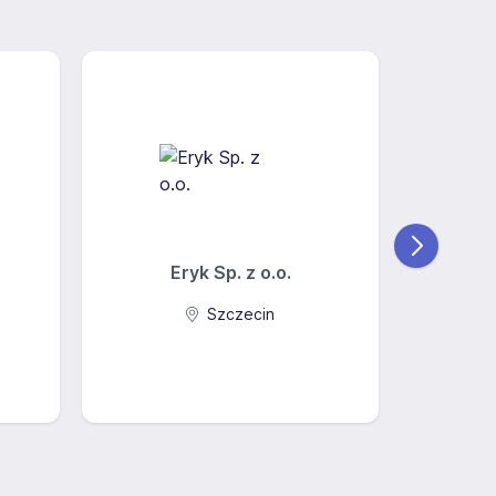
Eryk Sp. z o.o.
STOKSON 
Szczecin