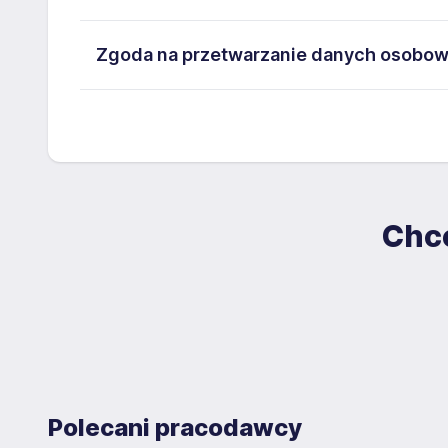
Agencja zatrudnienia: nr 5612
Zgoda na przetwarzanie danych osobo
Informujemy, że w Contrain funkcjonuje procedura zg
Wyrażam zgodę na przetwarzanie moich danych osob
zapoznasz się z nimi na stronie Contrain Group.
Towarowa 35, NIP: 7811812623 zawartych w załączo
potrzeby bieżącej rekrutacji. Zgoda jest dobrowol
Jako administrator danych informujemy, że Pana/Pa
wyrażam zgodę na przetwarzanie moich danych os
realizacji procesu rekrutacji obecnej lub przyszłej, j
aplikacyjnych (w tym wizerunku), na potrzeby przysz
Chce
kontaktowych.
dobrowolna i może być w każdym czasie wycofana.
Przetwarzanie danych następuje na podstawie art. 6 
Europejskiego i Rady 2016/679 z dnia 27.04.2016 r. 
Administrator danych powołał Inspektora Ochrony D
korespondencyjny: ul. 3 Maja 14A, 93-408 Łódź, e-
treści swoich danych i ich poprawiania, usunięcia l
sprzeciwu, a także prawo do przenoszenia danych.
Polecani pracodawcy
Urzędu Ochrony Danych Osobowych na niezgodne 