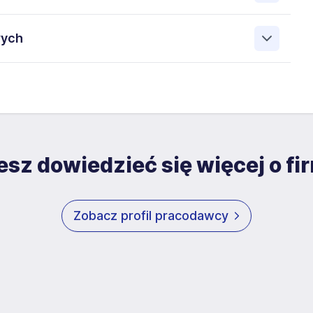
wych
łaszania nieprawidłowości i system dla sygnalistów -
owych przez Contrain Group Sp. z o.o. 61-896 Poznań ul.
nych dokumentach aplikacyjnych (w tym wizerunku), na
na i może być w każdym czasie wycofana. Dodatkowo
ni dane osobowe przetwarzane są wyłącznie na potrzeby
obowych zawartych w załączonych dokumentach
eśli wyraził Pan/ Pani na nią zgodę, a także w celach
łych rekrutacji przez okres 12 miesięcy. Zgoda jest
sz dowiedzieć się więcej o fi
ust. 1 pkt. a) i c) Rozporządzenia Parlamentu
(dalej: RODO).
Zobacz profil pracodawcy
anych, kontakt do inspektora ochrony danych: adres
mail: iod@contrain.pl. Każda osoba ma prawo dostępu do
ub ograniczenia przetwarzania lub prawo zgłoszenia
 Ponadto każdy ma prawo do wniesienia skargi do Prezesa
z prawem przetwarzanie danych osobowych