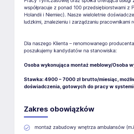
Pracy Tymczasowej oraz spółka oferująca usługi 
współpracuje z ponad 100 przedsiębiorstwami z Pol
Holandii i Niemiec). Nasze wieloletnie doświad
ludzkimi, znalezieniu i zarządzaniu pracownikami
Dla naszego Klienta – renomowanego producenta
poszukujemy kandydatów na stanowiska:
Osoba wykonująca montaż meblowy/Osoba wy
Stawka: 4900 – 7000 zł brutto/miesiąc, moż
doświadczenia, gotowych do pracy w systemi
Zakres obowiązków
montaż zabudowy wnętrza ambulansów (m.in. 