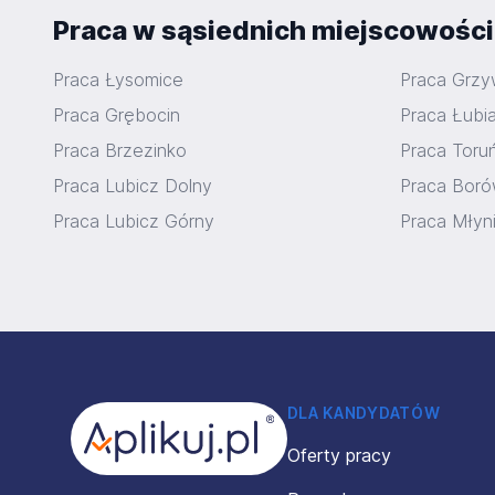
Praca w sąsiednich miejscowośc
Praca Łysomice
Praca Grz
Praca Grębocin
Praca Łubi
Praca Brzezinko
Praca Toru
Praca Lubicz Dolny
Praca Bor
Praca Lubicz Górny
Praca Młyn
Stopka
DLA KANDYDATÓW
Oferty pracy