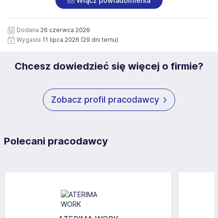
Włącz powiadomienia
wizerunku), na potrzeby przyszłych rekrutacji przez okres
siedziby administratora.
12 miesięcy. Zgoda jest dobrowolna i może być w każdym
Pełną treść Klauzuli znajdzie Pan/Pani pod adresem:
czasie wycofana.
Dodana
26 czerwca 2026
https://www.workprofit.pl/klauzula-informacyjna.html
Wygasła
11 lipca 2026
(29 dni temu)
Chcesz dowiedzieć się więcej o firmie?
Zobacz profil pracodawcy
Polecani pracodawcy