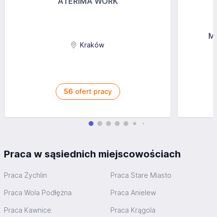
ATERIMA WORK
MG
Kraków
56
ofert pracy
Praca w sąsiednich miejscowościach
Praca Żychlin
Praca Stare Miasto
Praca Wola Podłężna
Praca Anielew
Praca Kawnice
Praca Krągola