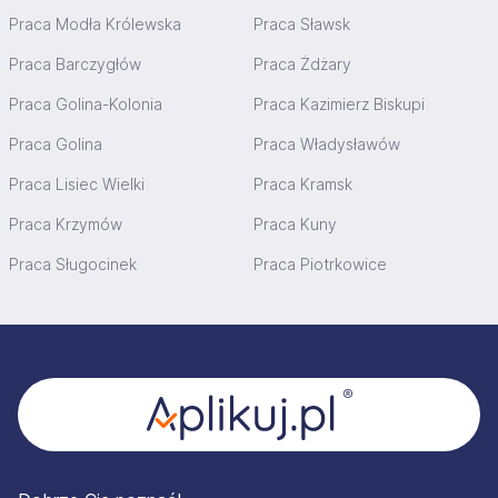
Praca Modła Królewska
Praca Sławsk
Praca Barczygłów
Praca Żdżary
Praca Golina-Kolonia
Praca Kazimierz Biskupi
Praca Golina
Praca Władysławów
Praca Lisiec Wielki
Praca Kramsk
Praca Krzymów
Praca Kuny
Praca Sługocinek
Praca Piotrkowice
Stopka