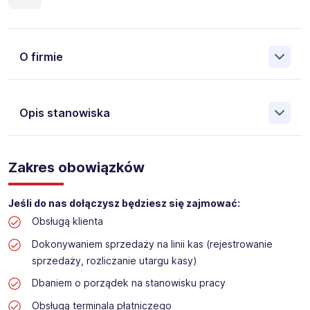
O firmie
Opis stanowiska
Założona w 2001 Agencja Pracy Tymczasowej, Agencja
Pośrednictwa Pracy i Doradztwa Personalnego Work &
Zakres obowiązków
Profit jest obecnie jedną z największych niezależnych
polskich agencji zatrudnienia. W ciągu wielu lat naszej
działalności daliśmy pracę przeszło 50 000 pracowników
Jeśli do nas dołączysz będziesz się zajmować:
w całym kraju. Skutecznie znajdujemy pracowników dla
Obsługą klienta
największych firm, jak również małych rodzinnych
przedsiębiorstw w Polsce. Agencja jest wpisana pod nr
Dokonywaniem sprzedaży na linii kas (rejestrowanie
396 w Krajowym Rejestrze Agencji Zatrudnienia.
sprzedaży, rozliczanie utargu kasy)
Obecnie dla naszego Klienta, poszukujemy osób do pracy
Dbaniem o porządek na stanowisku pracy
na stanowisko:
Obsługą terminala płatniczego