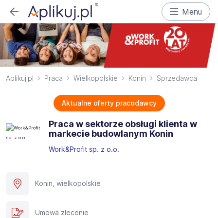
Menu
Aplikuj.pl
Praca
Wielkopolskie
Konin
Sprzedawca
Aktualne oferty pracodawcy
Praca w sektorze obsługi klienta w
markecie budowlanym Konin
Work&Profit sp. z o.o.
Konin, wielkopolskie
Umowa zlecenie