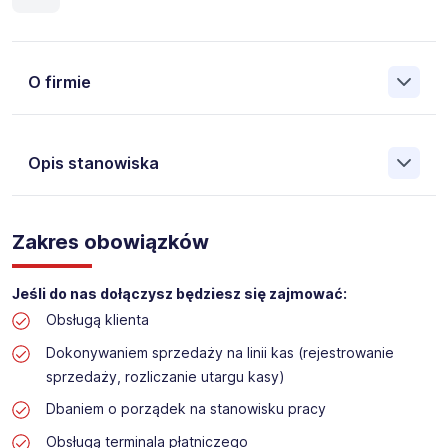
O firmie
Opis stanowiska
Założona w 2001 Agencja Pracy Tymczasowej, Agencja
Pośrednictwa Pracy i Doradztwa Personalnego Work &
Zakres obowiązków
Profit jest obecnie jedną z największych niezależnych
polskich agencji zatrudnienia. W ciągu wielu lat naszej
działalności daliśmy pracę przeszło 50 000 pracowników
Jeśli do nas dołączysz będziesz się zajmować:
w całym kraju. Skutecznie znajdujemy pracowników dla
Obsługą klienta
największych firm, jak również małych rodzinnych
przedsiębiorstw w Polsce. Agencja jest wpisana pod nr
Dokonywaniem sprzedaży na linii kas (rejestrowanie
396 w Krajowym Rejestrze Agencji Zatrudnienia.
sprzedaży, rozliczanie utargu kasy)
Obecnie dla naszego Klienta, poszukujemy osób do pracy
Dbaniem o porządek na stanowisku pracy
na stanowisko:
Obsługą terminala płatniczego