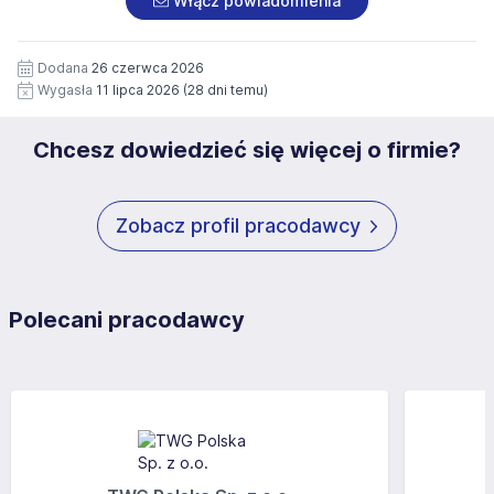
Włącz powiadomienia
wizerunku), na potrzeby przyszłych rekrutacji przez okres
siedziby administratora.
12 miesięcy. Zgoda jest dobrowolna i może być w każdym
Pełną treść Klauzuli znajdzie Pan/Pani pod adresem:
czasie wycofana.
Dodana
26 czerwca 2026
https://www.workprofit.pl/klauzula-informacyjna.html
Wygasła
11 lipca 2026
(28 dni temu)
Chcesz dowiedzieć się więcej o firmie?
Zobacz profil pracodawcy
Polecani pracodawcy