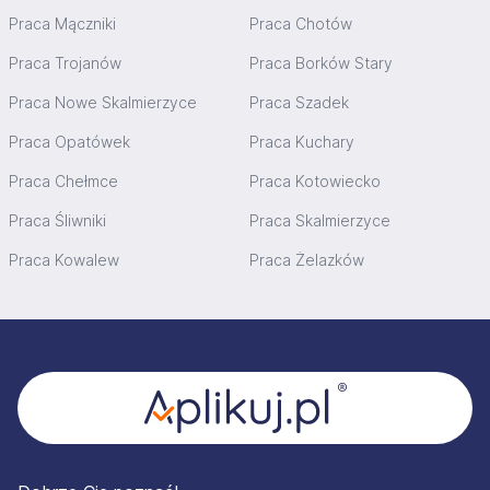
Praca Mączniki
Praca Chotów
Praca Trojanów
Praca Borków Stary
Praca Nowe Skalmierzyce
Praca Szadek
Praca Opatówek
Praca Kuchary
Praca Chełmce
Praca Kotowiecko
Praca Śliwniki
Praca Skalmierzyce
Praca Kowalew
Praca Żelazków
Stopka