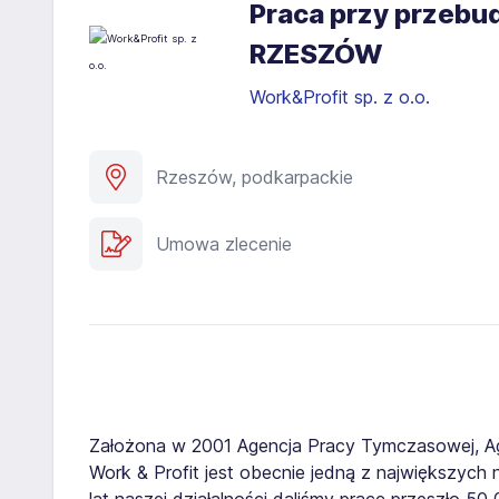
Praca przy przeb
RZESZÓW
Work&Profit sp. z o.o.
Rzeszów, podkarpackie
Umowa zlecenie
Założona w 2001 Agencja Pracy Tymczasowej, A
Work & Profit jest obecnie jedną z największych n
lat naszej działalności daliśmy pracę przeszło 5