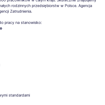
małych rodzinnych przedsiębiorstw w Polsce. Agencja
ncji Zatrudnienia.
do pracy na stanowisko:
go
:
wymi standardami