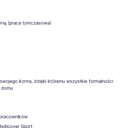
awną (praca tymczasowa)
 swojego konta, dzięki któremu wszystkie formalności
z domu
a pracowników
Medicover Sport