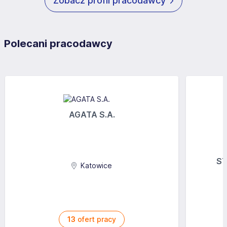
Zobacz profil pracodawcy
Polecani pracodawcy
AGATA S.A.
ST
Katowice
13
ofert pracy