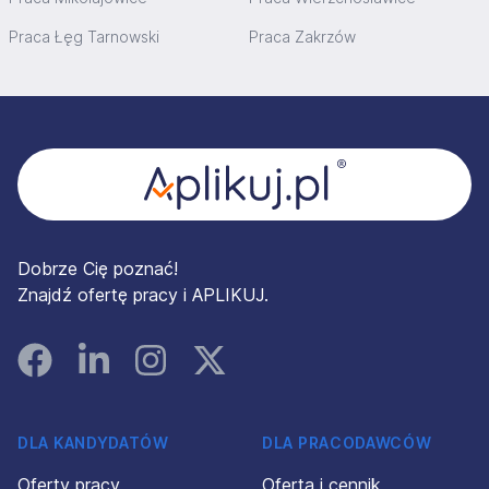
Praca Łęg Tarnowski
Praca Zakrzów
Stopka
Dobrze Cię poznać!
Znajdź ofertę pracy i APLIKUJ.
Facebook
Linked In
Instagram
Instagram
DLA KANDYDATÓW
DLA PRACODAWCÓW
Oferty pracy
Oferta i cennik