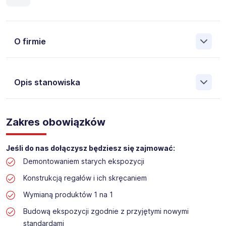
O firmie
Opis stanowiska
Założona w 2001 Agencja Pracy Tymczasowej, Agencja
Pośrednictwa Pracy i Doradztwa Personalnego Work &
Zakres obowiązków
Profit jest obecnie jedną z największych niezależnych
polskich agencji zatrudnienia. W ciągu wielu lat naszej
działalności daliśmy pracę przeszło 50 000 pracowników
Jeśli do nas dołączysz będziesz się zajmować:
w całym kraju. Skutecznie znajdujemy pracowników dla
Demontowaniem starych ekspozycji
największych firm, jak również małych rodzinnych
przedsiębiorstw w Polsce. Agencja jest wpisana pod nr
Konstrukcją regałów i ich skręcaniem
396 w Krajowym Rejestrze Agencji Zatrudnienia.
Wymianą produktów 1 na 1
Obecnie dla naszego Klienta, poszukujemy osób do pracy
Budową ekspozycji zgodnie z przyjętymi nowymi
na stanowisko:
standardami