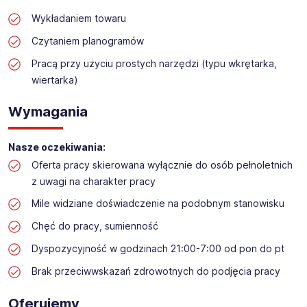
Praca przy przebudowie marketu budowlanego
Wykładaniem towaru
Lokalizacja: Tarnów
Czytaniem planogramów
Pracą przy użyciu prostych narzędzi (typu wkrętarka,
wiertarka)
Wymagania
Nasze oczekiwania:
Oferta pracy skierowana wyłącznie do osób pełnoletnich
z uwagi na charakter pracy
Mile widziane doświadczenie na podobnym stanowisku
Chęć do pracy, sumienność
Dyspozycyjność w godzinach 21:00-7:00 od pon do pt
Brak przeciwwskazań zdrowotnych do podjęcia pracy
Oferujemy