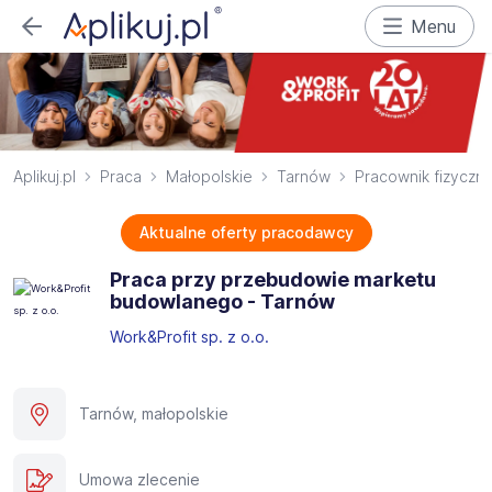
Menu
Aplikuj.pl
Praca
Małopolskie
Tarnów
Pracownik fizyczn
Aktualne oferty pracodawcy
Praca przy przebudowie marketu
budowlanego - Tarnów
Work&Profit sp. z o.o.
Tarnów, małopolskie
Umowa zlecenie