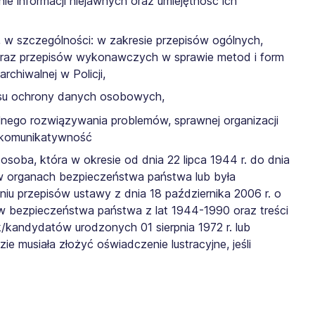
e informacji niejawnych oraz umiejętność ich
, w szczególności: w zakresie przepisów ogólnych,
cji oraz przepisów wykonawczych w sprawie metod i form
chiwalnej w Policji,
esu ochrony danych osobowych,
lnego rozwiązywania problemów, sprawnej organizacji
, komunikatywność
osoba, która w okresie od dnia 22 lipca 1944 r. do dnia
bę w organach bezpieczeństwa państwa lub była
u przepisów ustawy z dnia 18 października 2006 r. o
w bezpieczeństwa państwa z lat 1944-1990 oraz treści
kandydatów urodzonych 01 sierpnia 1972 r. lub
e musiała złożyć oświadczenie lustracyjne, jeśli