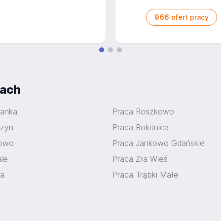
966
ofert pracy
iach
manka
Praca Roszkowo
szyn
Praca Rokitnica
kowo
Praca Jankowo Gdańskie
le
Praca Zła Wieś
ra
Praca Trąbki Małe