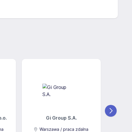
.o.
Gi Group S.A.
Centr
na
Warszawa / praca zdalna