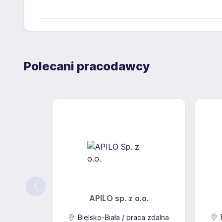
Polecani pracodawcy
APILO sp. z o.o.
B
Bielsko-Biała / praca zdalna