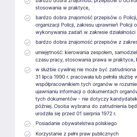
bardzo dobra znajomość przepisów o ochroni
stosowania w praktyce,
bardzo dobra znajomość przepisów o Policji
organizacji Policji, zakresu uprawnień Poli
wykonywania zadań w zakresie działalności ar
bardzo dobra znajomość przepisów z zakr
umiejętność: kierowania zespołem, samodzie
czasu pracy, stosowania prawa w praktyce
w służbie cywilnej nie może być zatrudniona 
31 lipca 1990 r. pracowała lub pełniła służ
współpracownikiem tych organów w rozumieni
ujawnianiu informacji o dokumentach organó
tych dokumentów - nie dotyczy kandydatek/
później. Osoba wybrana do zatrudnienia będzi
urodziła się przed 01 sierpnia 1972 r.
Posiadanie obywatelstwa polskiego
Korzystanie z pełni praw publicznych