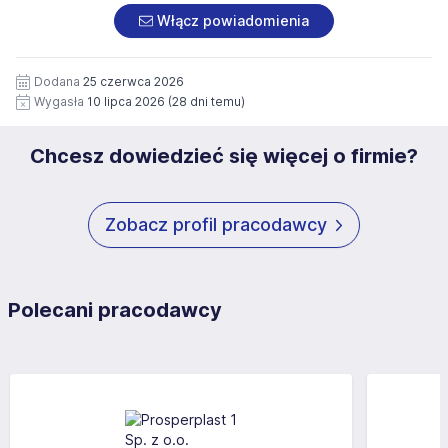
załączonych dokumentach aplikacyjnych (w tym
pod numerem 33 816 64 09 lub pisemnie na adres
Włącz powiadomienia
wizerunku), na potrzeby przyszłych rekrutacji przez okres
siedziby administratora.
12 miesięcy. Zgoda jest dobrowolna i może być w każdym
Pełną treść Klauzuli znajdzie Pan/Pani pod adresem:
czasie wycofana.
Dodana
25 czerwca 2026
https://www.workprofit.pl/klauzula-informacyjna.html
Wygasła
10 lipca 2026
(28 dni temu)
Chcesz dowiedzieć się więcej o firmie?
Zobacz profil pracodawcy
Polecani pracodawcy