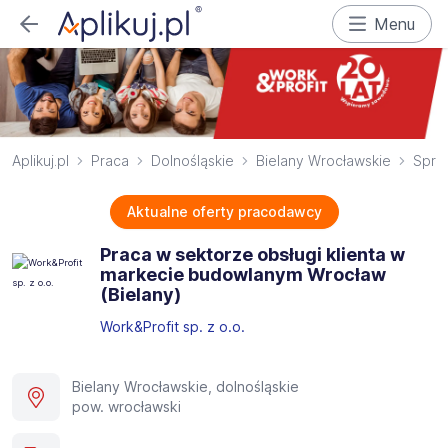
Menu
Aplikuj.pl
Praca
Dolnośląskie
Bielany Wrocławskie
Sprz
Aktualne oferty pracodawcy
Praca w sektorze obsługi klienta w
markecie budowlanym Wrocław
(Bielany)
Work&Profit sp. z o.o.
Bielany Wrocławskie, dolnośląskie
pow. wrocławski