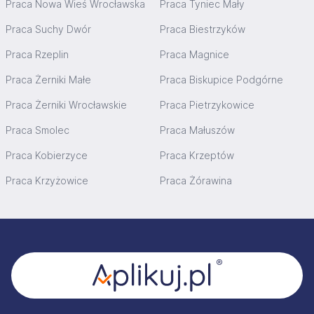
Praca Nowa Wieś Wrocławska
Praca Tyniec Mały
Praca Suchy Dwór
Praca Biestrzyków
Praca Rzeplin
Praca Magnice
Praca Żerniki Małe
Praca Biskupice Podgórne
Praca Żerniki Wrocławskie
Praca Pietrzykowice
Praca Smolec
Praca Małuszów
Praca Kobierzyce
Praca Krzeptów
Praca Krzyżowice
Praca Żórawina
Stopka