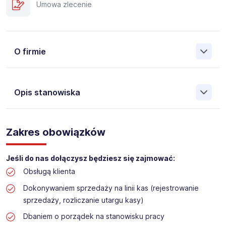
Umowa zlecenie
O firmie
Opis stanowiska
Założona w 2001 Agencja Pracy Tymczasowej, Agencja
Pośrednictwa Pracy i Doradztwa Personalnego Work &
Zakres obowiązków
Profit jest obecnie jedną z największych niezależnych
polskich agencji zatrudnienia. W ciągu wielu lat naszej
działalności daliśmy pracę przeszło 50 000 pracowników
Jeśli do nas dołączysz będziesz się zajmować:
w całym kraju. Skutecznie znajdujemy pracowników dla
Obsługą klienta
największych firm, jak również małych rodzinnych
przedsiębiorstw w Polsce. Agencja jest wpisana pod nr
Dokonywaniem sprzedaży na linii kas (rejestrowanie
396 w Krajowym Rejestrze Agencji Zatrudnienia.
sprzedaży, rozliczanie utargu kasy)
Obecnie dla naszego Klienta, poszukujemy osób do pracy
Dbaniem o porządek na stanowisku pracy
na stanowisko: