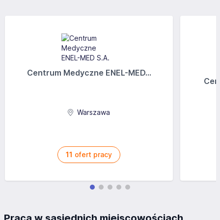
Centrum Medyczne ENEL-MED...
Cen
Warszawa
11
ofert pracy
Praca w sąsiednich miejscowościach