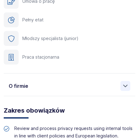
Umowa o pracę
Pełny etat
Młodszy specjalista (junior)
Praca stacjonarna
O firmie
Manpower (Agencja zatrudnienia nr 412) to globalna firma
o ponad 70-letnim doświadczeniu, działająca w 82
Zakres obowiązków
krajach. Na polskim rynku jesteśmy od 2001 roku i obecnie
posiadamy prawie 35 oddziałów w całym kraju. Naszym
celem jest otwieranie przed kandydatami nowych
Review and process privacy requests using internal tools
możliwości, pomoc w znalezieniu pracy odpowiadającej
in line with client policies and European legislation.
ich kwalifikacjom i doświadczeniu. Więcej informacji na