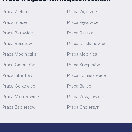
Praca Zielonki
Praca Węgrzce
Praca Bibice
Praca Pękowice
Praca Batowice
Praca Rząska
Praca Bosutów
Praca Dziekanowice
Praca Modlniczka
Praca Modlnica
Praca Giebułtów
Praca Kryspinów
Praca Libertów
Praca Tomaszowice
Praca Golkowice
Praca Balice
Praca Michałowice
Praca Wrząsowice
Praca Zabierzów
Praca Cholerzyn
Stopka