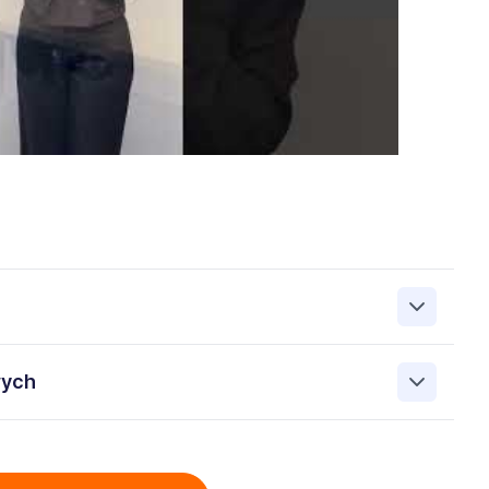
zanie przez Work&Profit Sp. z o.o., ul. 11 Listopada 60-62,
wych
 zgłoszeniu rekrutacyjnym w celu prowadzenia rekrutacji
asie możesz cofnąć zgodę, kontaktując się z nami pod
bowych przez Work & Profit Agencja Pracy Tymczasowej
: 5471988634 zawartych w załączonych dokumentach