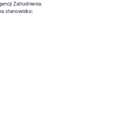
ncji Zatrudnienia.
na stanowisko:
: