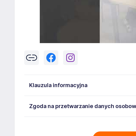
Klauzula informacyjna
Klikając w przycisk „Wyślij” zgadzasz się na przetwar
Zgoda na przetwarzanie danych osobo
43-300 Bielsko-Biała danych osobowych zawartych w
na stanowisko wskazane w ogłoszeniu. W każdym cz
Wyrażam zgodę na przetwarzanie moich danych oso
adresem
poczta@workprofit.pl
43-300 Bielsko-Biała ul. 11 Listopada 60-62 , NIP