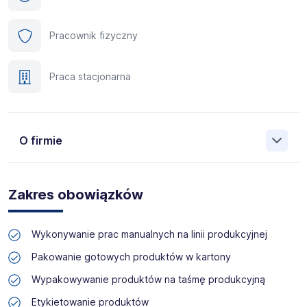
Pracownik fizyczny
Praca stacjonarna
O firmie
Manpower (Agencja zatrudnienia nr 412) to globalna firma
o ponad 70-letnim doświadczeniu, działająca w 82
Zakres obowiązków
krajach. Na polskim rynku jesteśmy od 2001 roku i obecnie
posiadamy prawie 35 oddziałów w całym kraju. Naszym
celem jest otwieranie przed kandydatami nowych
Wykonywanie prac manualnych na linii produkcyjnej
możliwości, pomoc w znalezieniu pracy odpowiadającej
ich kwalifikacjom i doświadczeniu. Więcej informacji na
Pakowanie gotowych produktów w kartony
temat Manpower znajduje się na www.manpower.pl
Wypakowywanie produktów na taśmę produkcyjną
Etykietowanie produktów
Skontaktuj się z nami - to nic nie kosztuje, możesz za to