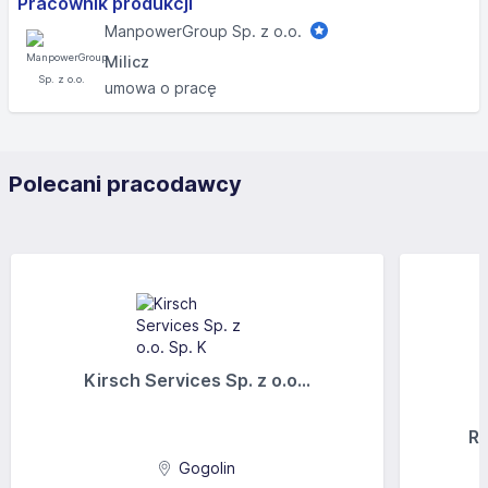
Pracownik produkcji
ManpowerGroup Sp. z o.o.
Milicz
umowa o pracę
Polecani pracodawcy
Kirsch Services Sp. z o.o...
Ra
Gogolin