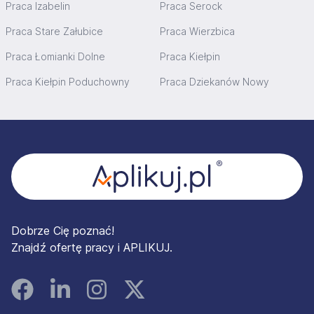
Praca Izabelin
Praca Serock
Praca Stare Załubice
Praca Wierzbica
Praca Łomianki Dolne
Praca Kiełpin
Praca Kiełpin Poduchowny
Praca Dziekanów Nowy
Stopka
Dobrze Cię poznać!
Znajdź ofertę pracy i APLIKUJ.
Facebook
Linked In
Instagram
Instagram