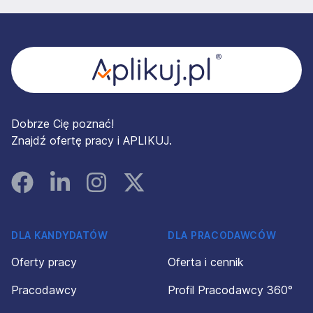
Stopka
Dobrze Cię poznać!
Znajdź ofertę pracy i APLIKUJ.
Facebook
Linked In
Instagram
Instagram
DLA KANDYDATÓW
DLA PRACODAWCÓW
Oferty pracy
Oferta i cennik
Pracodawcy
Profil Pracodawcy 360°