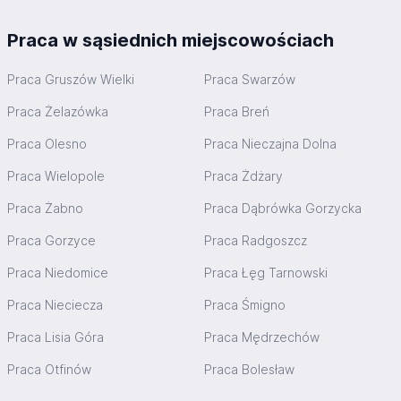
Zakwaterowanie: zapewnione
Warunki pracy:
Praca w sąsiednich miejscowościach
Ogrzewany zakład produkcyjny
Stołówka, szatnia
Praca Gruszów Wielki
Praca Swarzów
Zapewniona odzież robocza: buty, kurtka, bluza
Delegacje:
Praca Żelazówka
Praca Breń
Możliwe w Polsce (a w przyszłości także zagraniczne).
Firma zapewnia zakwaterowanie, transport i wyżywienie.
Praca Olesno
Praca Nieczajna Dolna
Pracodawca oferuje atrakcyjne stawki godzinowe (w
zależności od doświadczenia), możliwość nadgodzin,
Praca Wielopole
Praca Żdżary
zakwaterowanie w przystępnej cenie oraz pełne
Praca Żabno
Praca Dąbrówka Gorzycka
wyposażenie w odzież roboczą. W ramach delegacji firma
zapewnia transport, noclegi i wyżywienie.
Praca Gorzyce
Praca Radgoszcz
Oferta skierowana do osób odpowiedzialnych,
dokładnych i gotowych do pracy fizycznej w systemie
Praca Niedomice
Praca Łęg Tarnowski
zmianowym. Certyfikaty nie są wymagane, a przed
rozpoczęciem pracy możliwa jest rozmowa z
Praca Nieciecza
Praca Śmigno
kierownictwem lub dzień próbny.
Aplikuj
Praca Lisia Góra
Praca Mędrzechów
Praca Otfinów
Praca Bolesław