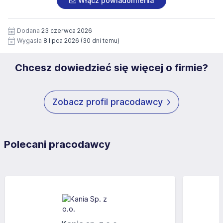
Włącz powiadomienia
wizerunku), na potrzeby przyszłych rekrutacji przez okres
siedziby administratora.
12 miesięcy. Zgoda jest dobrowolna i może być w każdym
Pełną treść Klauzuli znajdzie Pan/Pani pod adresem:
czasie wycofana.
Dodana
23 czerwca 2026
https://www.workprofit.pl/klauzula-informacyjna.html
Wygasła
8 lipca 2026
(30 dni temu)
Chcesz dowiedzieć się więcej o firmie?
Zobacz profil pracodawcy
Polecani pracodawcy