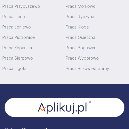
Praca Przybyszewo
Praca Mórkowo
Praca Lipno
Praca Rydzyna
Praca Łoniewo
Praca Kłoda
Praca Piotrowice
Praca Osieczna
Praca Kopanina
Praca Boguszyn
Praca Sierpowo
Praca Wydorowo
Praca Ligota
Praca Bukówiec Górny
Stopka