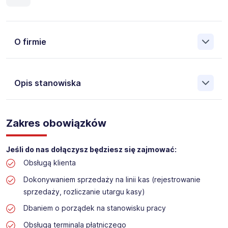
O firmie
Opis stanowiska
Założona w 2001 Agencja Pracy Tymczasowej, Agencja
Pośrednictwa Pracy i Doradztwa Personalnego Work &
Zakres obowiązków
Profit jest obecnie jedną z największych niezależnych
polskich agencji zatrudnienia. W ciągu wielu lat naszej
działalności daliśmy pracę przeszło 50 000 pracowników
Jeśli do nas dołączysz będziesz się zajmować:
w całym kraju. Skutecznie znajdujemy pracowników dla
Obsługą klienta
największych firm, jak również małych rodzinnych
przedsiębiorstw w Polsce. Agencja jest wpisana pod nr
Dokonywaniem sprzedaży na linii kas (rejestrowanie
396 w Krajowym Rejestrze Agencji Zatrudnienia.
sprzedaży, rozliczanie utargu kasy)
Obecnie dla naszego Klienta, poszukujemy osób do pracy
Dbaniem o porządek na stanowisku pracy
na stanowisko:
Obsługą terminala płatniczego