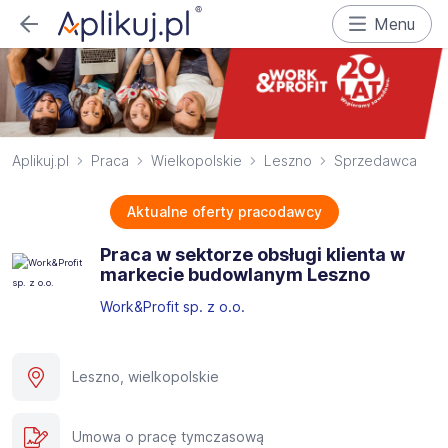
Menu
Aplikuj.pl
Praca
Wielkopolskie
Leszno
Sprzedawca
Aktualne oferty pracodawcy
Praca w sektorze obsługi klienta w
markecie budowlanym Leszno
Work&Profit sp. z o.o.
Leszno, wielkopolskie
Umowa o pracę tymczasową