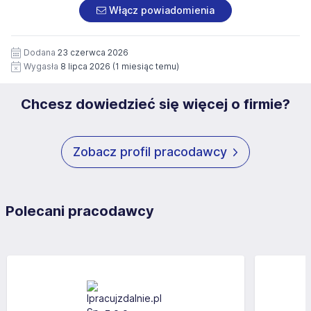
załączonych dokumentach aplikacyjnych (w tym
pod numerem 33 816 64 09 lub pisemnie na adres
Włącz powiadomienia
wizerunku), na potrzeby przyszłych rekrutacji przez okres
siedziby administratora.
12 miesięcy. Zgoda jest dobrowolna i może być w każdym
Pełną treść Klauzuli znajdzie Pan/Pani pod adresem:
czasie wycofana.
Dodana
23 czerwca 2026
https://www.workprofit.pl/klauzula-informacyjna.html
Wygasła
8 lipca 2026
(1 miesiąc temu)
Chcesz dowiedzieć się więcej o firmie?
Zobacz profil pracodawcy
Polecani pracodawcy