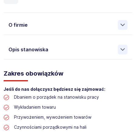
O firmie
Opis stanowiska
Założona w 2001 Agencja Pracy Tymczasowej, Agencja
Pośrednictwa Pracy i Doradztwa Personalnego Work &
Zakres obowiązków
Profit jest obecnie jedną z największych niezależnych
polskich agencji zatrudnienia. W ciągu wielu lat naszej
działalności daliśmy pracę przeszło 50 000 pracowników
Jeśli do nas dołączysz będziesz się zajmować:
w całym kraju. Skutecznie znajdujemy pracowników dla
Dbaniem o porządek na stanowisku pracy
największych firm, jak również małych rodzinnych
przedsiębiorstw w Polsce. Agencja jest wpisana pod nr
Wykładaniem towaru
396 w Krajowym Rejestrze Agencji Zatrudnienia.
Przywożeniem, wywożeniem towarów
Obecnie dla naszego Klienta, poszukujemy osób na
Czynnościami porządkowymi na hali
stanowisko: