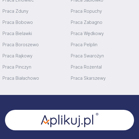
Praca Zduny
Praca Ropuchy
Praca Bobowo
Praca Zabagno
Praca Bielawki
Praca Wędkowy
Praca Boroszewo
Praca Pelplin
Praca Rajkowy
Praca Swarożyn
Praca Pinczyn
Praca Rożental
Praca Białachowo
Praca Skarszewy
Stopka