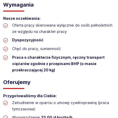
Praca na hali w sklepie budowlanym
Wymagania
Lokalizacja: Starogard Gdański
Nasze oczekiwania:
Oferta pracy skierowana wyłącznie do osób pełnoletnich
ze względu na charakter pracy
Dyspozycyjność
Chęć do pracy, sumienność
Praca o charakterze fizycznym, ręczny transport
ciężarów zgodnie z przepisami BHP (o masie
przekraczającej 20 kg)
Oferujemy
Przygotowaliśmy dla Ciebie:
Zatrudnienie w oparciu o umowę cywilnoprawną (praca
tymczasowa)
Wynagrodzenie
33,00 zł brutto/h