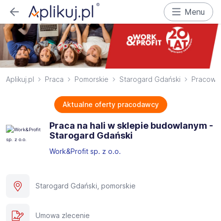
Menu
Aplikuj.pl
Praca
Pomorskie
Starogard Gdański
Pracowni
Aktualne oferty pracodawcy
Praca na hali w sklepie budowlanym -
Starogard Gdański
Work&Profit sp. z o.o.
Starogard Gdański, pomorskie
Umowa zlecenie