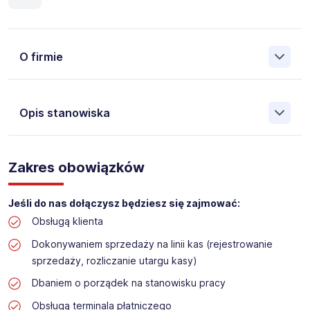
O firmie
Opis stanowiska
Założona w 2001 Agencja Pracy Tymczasowej, Agencja
Pośrednictwa Pracy i Doradztwa Personalnego Work &
Zakres obowiązków
Profit jest obecnie jedną z największych niezależnych
polskich agencji zatrudnienia. W ciągu wielu lat naszej
działalności daliśmy pracę przeszło 50 000 pracowników
Jeśli do nas dołączysz będziesz się zajmować:
w całym kraju. Skutecznie znajdujemy pracowników dla
Obsługą klienta
największych firm, jak również małych rodzinnych
przedsiębiorstw w Polsce. Agencja jest wpisana pod nr
Dokonywaniem sprzedaży na linii kas (rejestrowanie
396 w Krajowym Rejestrze Agencji Zatrudnienia.
sprzedaży, rozliczanie utargu kasy)
Obecnie dla naszego Klienta, poszukujemy osób do pracy
Dbaniem o porządek na stanowisku pracy
na stanowisko:
Obsługą terminala płatniczego