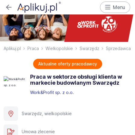
Menu
Aplikuj.pl
Praca
Wielkopolskie
Swarzędz
Sprzedawca
Aktualne oferty pracodawcy
Praca w sektorze obsługi klienta w
markecie budowlanym Swarzędz
Work&Profit sp. z o.o.
Swarzędz, wielkopolskie
Umowa zlecenie