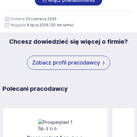
Włącz powiadomienia
wizerunku), na potrzeby przyszłych rekrutacji przez okres
siedziby administratora.
12 miesięcy. Zgoda jest dobrowolna i może być w każdym
Pełną treść Klauzuli znajdzie Pan/Pani pod adresem:
czasie wycofana.
Dodana
23 czerwca 2026
https://www.workprofit.pl/klauzula-informacyjna.html
Wygasła
8 lipca 2026
(30 dni temu)
Chcesz dowiedzieć się więcej o firmie?
Zobacz profil pracodawcy
Polecani pracodawcy