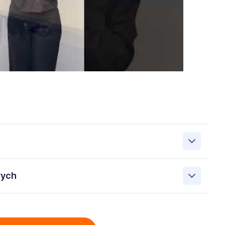
zanie przez Work&Profit Sp. z o.o., ul. 11 Listopada 60-62,
wych
 zgłoszeniu rekrutacyjnym w celu prowadzenia rekrutacji
asie możesz cofnąć zgodę, kontaktując się z nami pod
bowych przez Work & Profit Agencja Pracy Tymczasowej
: 5471988634 zawartych w załączonych dokumentach