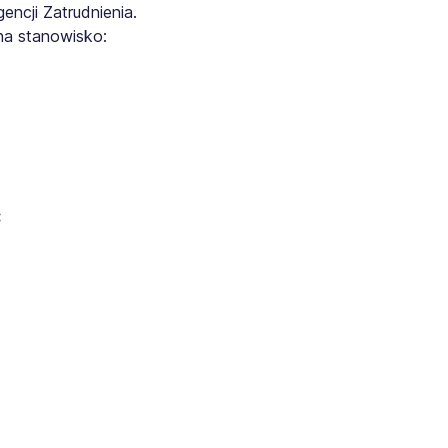
ncji Zatrudnienia.
na stanowisko:
: