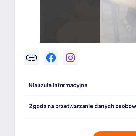
Klauzula informacyjna
Klikając w przycisk „Wyślij” zgadzasz się na przetwar
Zgoda na przetwarzanie danych osobo
43-300 Bielsko-Biała danych osobowych zawartych w
na stanowisko wskazane w ogłoszeniu. W każdym cz
Wyrażam zgodę na przetwarzanie moich danych oso
adresem
poczta@workprofit.pl
43-300 Bielsko-Biała ul. 11 Listopada 60-62 , NIP