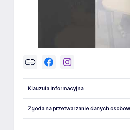
Klauzula informacyjna
Klikając w przycisk „Wyślij” zgadzasz się na przetwar
Zgoda na przetwarzanie danych osobo
43-300 Bielsko-Biała danych osobowych zawartych w
na stanowisko wskazane w ogłoszeniu. W każdym cz
Wyrażam zgodę na przetwarzanie moich danych oso
adresem
poczta@workprofit.pl