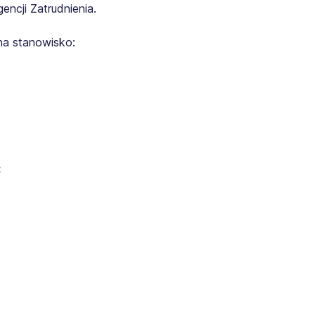
ncji Zatrudnienia.
na stanowisko:
: