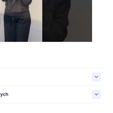
zanie przez Work&Profit Sp. z o.o., ul. 11 Listopada 60-62,
wych
 zgłoszeniu rekrutacyjnym w celu prowadzenia rekrutacji
asie możesz cofnąć zgodę, kontaktując się z nami pod
bowych przez Work & Profit Agencja Pracy Tymczasowej