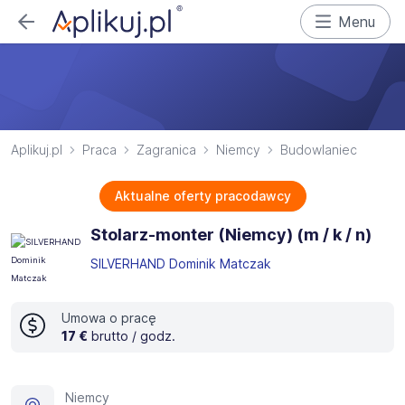
Menu
Aplikuj.pl
Praca
Zagranica
Niemcy
Budowlaniec
Aktualne oferty pracodawcy
Stolarz-monter (Niemcy) (m / k / n)
SILVERHAND Dominik Matczak
Umowa o pracę
17 €
brutto / godz.
Niemcy