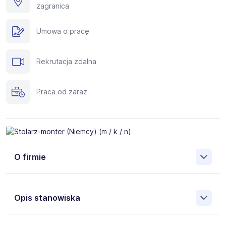
zagranica
Umowa o pracę
Rekrutacja zdalna
Praca od zaraz
O firmie
Silverhand to międzynarodowa agencja zatrudnienia
specjalizującą się w rekrutacji fachowców do pracy za
Opis stanowiska
granicą. Pomożemy Ci znaleźć pracę w takich krajach, jak:
Niemcy, Austria, Holandia, Belgia, Islandia, Norwegia,
Dania, Szwecja i wielu innych.