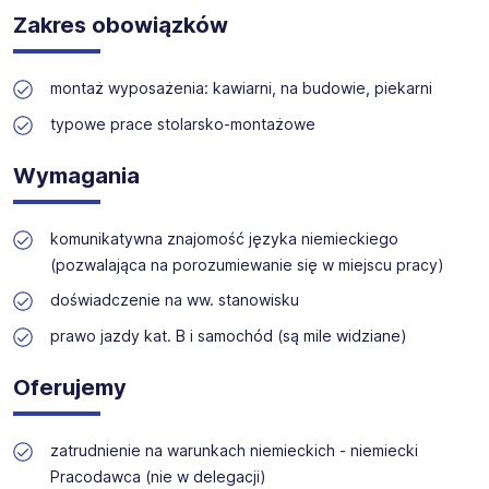
Skrót „m / k / n” ma charakter wyłącznie informacyjny i
Zakres obowiązków
oznacza, że ogłoszenie jest skierowane do wszystkich
Oferujemy szeroki wybór stanowisk w branżach
osób, niezależnie od ich tożsamości płciowej, w tym
technicznych, produkcyjnych i budowlanych. Nasz zespół
mężczyzn, kobiet oraz osób niebinarnych. Kolejność
zapewnia wsparcie na każdym etapie rekrutacji.
montaż wyposażenia: kawiarni, na budowie, piekarni
użytych oznaczeń jest przypadkowa, nie stanowi
kryterium różnicującego i nie ma wpływu na ocenę
typowe prace stolarsko-montażowe
kandydatów ani na przebieg i wynik procesu
rekrutacyjnego. Proces rekrutacji prowadzony jest z
Wymagania
poszanowaniem zasady równego traktowania i
niedyskryminacji.
komunikatywna znajomość języka niemieckiego
(pozwalająca na porozumiewanie się w miejscu pracy)
doświadczenie na ww. stanowisku
prawo jazdy kat. B i samochód (są mile widziane)
Oferujemy
zatrudnienie na warunkach niemieckich - niemiecki
Pracodawca (nie w delegacji)