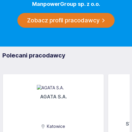
ManpowerGroup sp. z o.o.
Zobacz profil pracodawcy
Polecani pracodawcy
AGATA S.A.
ST
Katowice