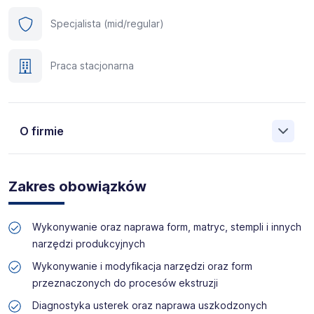
Specjalista (mid/regular)
Praca stacjonarna
O firmie
Manpower (Agencja zatrudnienia nr 412) to globalna firma
o ponad 70-letnim doświadczeniu, działająca w 82
Zakres obowiązków
krajach. Na polskim rynku jesteśmy od 2001 roku i obecnie
posiadamy prawie 35 oddziałów w całym kraju. Naszym
celem jest otwieranie przed kandydatami nowych
Wykonywanie oraz naprawa form, matryc, stempli i innych
możliwości, pomoc w znalezieniu pracy odpowiadającej
narzędzi produkcyjnych
ich kwalifikacjom i doświadczeniu. Więcej informacji na
temat Manpower znajduje się na www.manpower.pl
Wykonywanie i modyfikacja narzędzi oraz form
przeznaczonych do procesów ekstruzji
Skontaktuj się z nami - to nic nie kosztuje, możesz za to
Diagnostyka usterek oraz naprawa uszkodzonych
zyskać profesjonalne doradztwo i wymarzoną pracę!