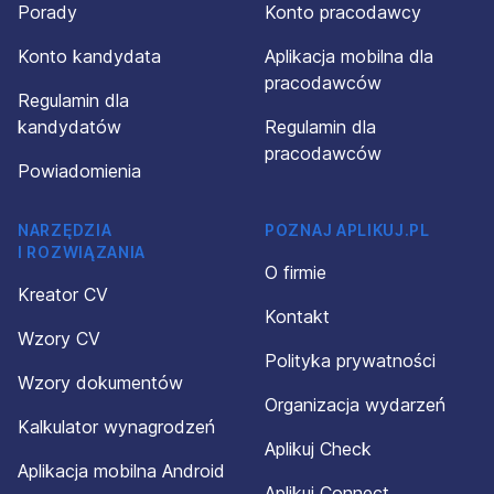
Porady
Konto pracodawcy
Konto kandydata
Aplikacja mobilna dla
pracodawców
Regulamin dla
kandydatów
Regulamin dla
pracodawców
Powiadomienia
NARZĘDZIA
POZNAJ APLIKUJ.PL
I ROZWIĄZANIA
O firmie
Kreator CV
Kontakt
Wzory CV
Polityka prywatności
Wzory dokumentów
Organizacja wydarzeń
Kalkulator wynagrodzeń
Aplikuj Check
Aplikacja mobilna Android
Aplikuj Connect