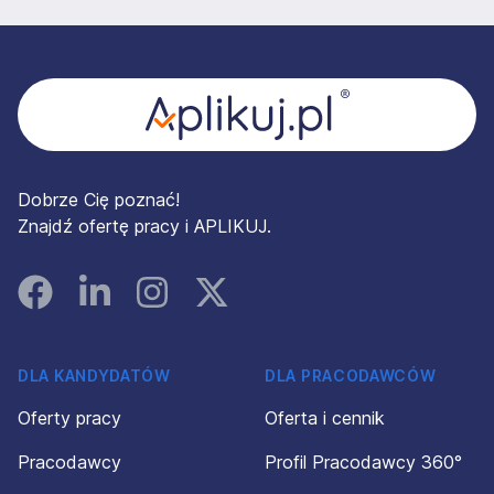
Stopka
Dobrze Cię poznać!
Znajdź ofertę pracy i APLIKUJ.
Facebook
Linked In
Instagram
Instagram
DLA KANDYDATÓW
DLA PRACODAWCÓW
Oferty pracy
Oferta i cennik
Pracodawcy
Profil Pracodawcy 360°