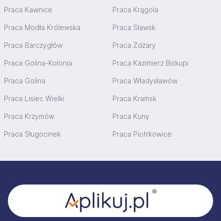
Praca Kawnice
Praca Krągola
Praca Modła Królewska
Praca Sławsk
Praca Barczygłów
Praca Żdżary
Praca Golina-Kolonia
Praca Kazimierz Biskupi
Praca Golina
Praca Władysławów
Praca Lisiec Wielki
Praca Kramsk
Praca Krzymów
Praca Kuny
Praca Sługocinek
Praca Piotrkowice
Stopka