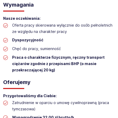
Wymagania
Praca na hali w sklepie budowlanym
Lokalizacja: Konin
Nasze oczekiwania:
Oferta pracy skierowana wyłącznie do osób pełnoletnich
ze względu na charakter pracy
Dyspozycyjność
Chęć do pracy, sumienność
Praca o charakterze fizycznym, ręczny transport
ciężarów zgodnie z przepisami BHP (o masie
przekraczającej 20 kg)
Oferujemy
Przygotowaliśmy dla Ciebie:
Zatrudnienie w oparciu o umowę cywilnoprawną (praca
tymczasowa)
Wynagrodzenie 32,00 zł brutto/h