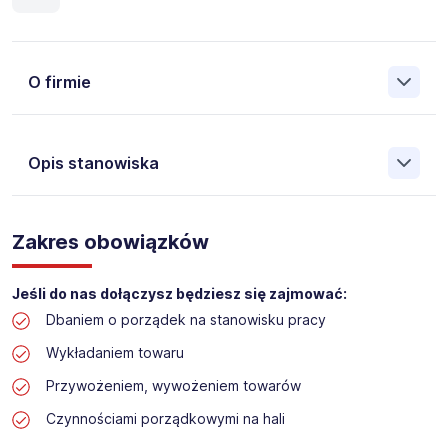
O firmie
Opis stanowiska
Założona w 2001 Agencja Pracy Tymczasowej, Agencja
Pośrednictwa Pracy i Doradztwa Personalnego Work &
Zakres obowiązków
Profit jest obecnie jedną z największych niezależnych
polskich agencji zatrudnienia. W ciągu wielu lat naszej
działalności daliśmy pracę przeszło 50 000 pracowników
Jeśli do nas dołączysz będziesz się zajmować:
w całym kraju. Skutecznie znajdujemy pracowników dla
Dbaniem o porządek na stanowisku pracy
największych firm, jak również małych rodzinnych
przedsiębiorstw w Polsce. Agencja jest wpisana pod nr
Wykładaniem towaru
396 w Krajowym Rejestrze Agencji Zatrudnienia.
Przywożeniem, wywożeniem towarów
Czynnościami porządkowymi na hali
Obecnie dla naszego Klienta, poszukujemy osób na
stanowisko: