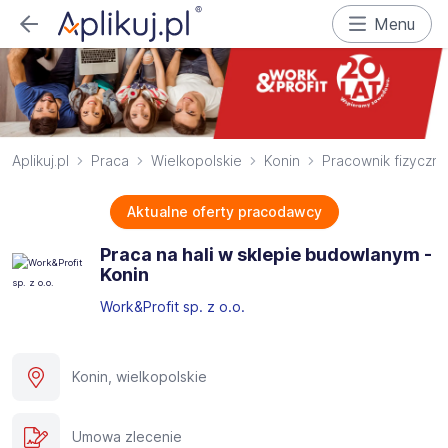
Menu
Aplikuj.pl
Praca
Wielkopolskie
Konin
Pracownik fizyczny
Aktualne oferty pracodawcy
Praca na hali w sklepie budowlanym -
Konin
Work&Profit sp. z o.o.
Konin, wielkopolskie
Umowa zlecenie