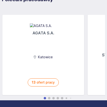
AGATA S.A.
ST
Katowice
13
ofert pracy
Stopka