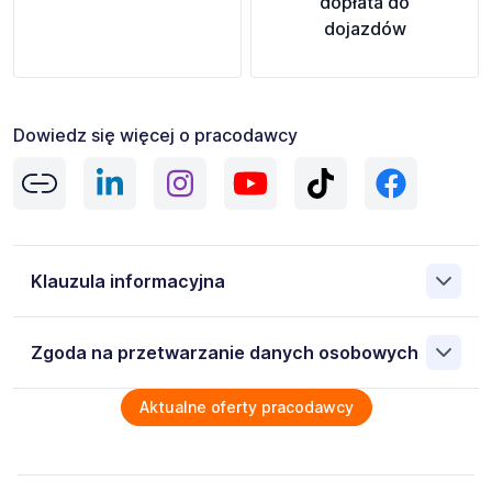
dopłata do
dojazdów
Dowiedz się więcej o pracodawcy
Klauzula informacyjna
Informacje o przetwarzaniu Twoich danych osobowych
Zgoda na przetwarzanie danych osobowych
Wyrażam zgodę na przetwarzanie moich danych
Aktualne oferty pracodawcy
osobowych przez AB Job Service Polska Sp. z o.o. 53-
206 Wrocław Rymarska 19/8, NIP: 7542787477 zawartych
w załączonych dokumentach aplikacyjnych (w tym