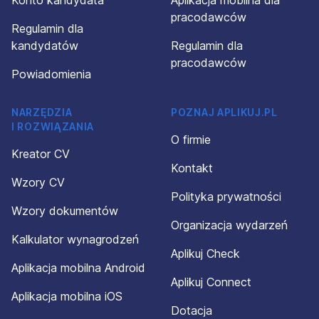
Konto kandydata
Aplikacja mobilna dla
pracodawców
Regulamin dla
kandydatów
Regulamin dla
pracodawców
Powiadomienia
NARZĘDZIA
POZNAJ APLIKUJ.PL
I ROZWIĄZANIA
O firmie
Kreator CV
Kontakt
Wzory CV
Polityka prywatności
Wzory dokumentów
Organizacja wydarzeń
Kalkulator wynagrodzeń
Aplikuj Check
Aplikacja mobilna Android
Aplikuj Connect
Aplikacja mobilna iOS
Dotacja