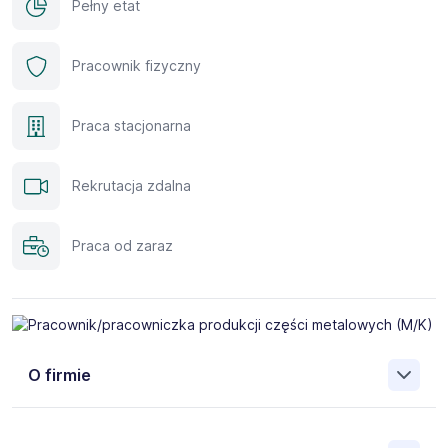
Pełny etat
Pracownik fizyczny
Praca stacjonarna
Rekrutacja zdalna
Praca od zaraz
O firmie
Jako AB Job Service Polska Sp. z o.o. - jesteśmy polską
agencją zatrudnienia (nr cert. 5971) z 21-letnim