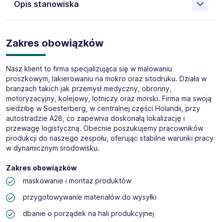
Opis stanowiska
doświadczeniem z oddziałami w Kielcach, Opolu, Lublinie,
Bydgoszczy i Reszowie rekrutującą na rynek holenderski.
Jesteśmy partnerem w dobieraniu kadry dla firm z sektora
Oferta Pracy Tymczasowej
agrarnego, produkcyjnego, logistycznego, technicznego i
Zakres obowiązków
Pracownik/pracowniczka produkcji części
transportowego.
metalowych (M/K)
Miejsce pracy:
Soesterberg
Nasz klient to firma specjalizująca się w malowaniu
proszkowym, lakierowaniu na mokro oraz sitodruku. Działa w
Godziny:
39h/tydz.
branżach takich jak przemysł medyczny, obronny,
Stawka:
€16,53 brutto/h
motoryzacyjny, kolejowy, lotniczy oraz morski. Firma ma swoją
Rodzaj umowy:
zatrudnienie na warunkach holenderskich
siedzibę w Soesterberg, w centralnej części Holandii, przy
Aplikuj:
poprzez przycisk „Aplikuj” po prawej stronie
autostradzie A28, co zapewnia doskonałą lokalizację i
ogłoszenia
przewagę logistyczną. Obecnie poszukujemy pracowników
produkcji do naszego zespołu, oferując stabilne warunki pracy
w dynamicznym środowisku.
Zakres obowiązków
maskowanie i montaż produktów
przygotowywanie materiałów do wysyłki
dbanie o porządek na hali produkcyjnej