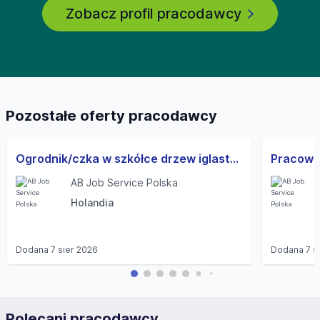
Zobacz profil pracodawcy
Pozostałe oferty pracodawcy
Ogrodnik/czka w szkółce drzew iglastych – praca w Holandii (M/K)
AB Job Service Polska
Holandia
Dodana
7 sier 2026
Dodana
7 s
Polecani pracodawcy