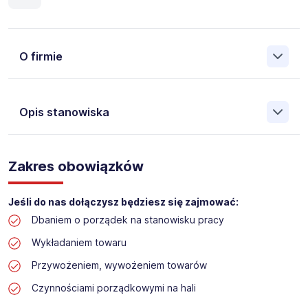
O firmie
Opis stanowiska
Założona w 2001 Agencja Pracy Tymczasowej, Agencja
Pośrednictwa Pracy i Doradztwa Personalnego Work &
Zakres obowiązków
Profit jest obecnie jedną z największych niezależnych
polskich agencji zatrudnienia. W ciągu wielu lat naszej
działalności daliśmy pracę przeszło 50 000 pracowników
Jeśli do nas dołączysz będziesz się zajmować:
w całym kraju. Skutecznie znajdujemy pracowników dla
Dbaniem o porządek na stanowisku pracy
największych firm, jak również małych rodzinnych
przedsiębiorstw w Polsce. Agencja jest wpisana pod nr
Wykładaniem towaru
396 w Krajowym Rejestrze Agencji Zatrudnienia.
Przywożeniem, wywożeniem towarów
Obecnie dla naszego Klienta, poszukujemy osób na
Czynnościami porządkowymi na hali
stanowisko: