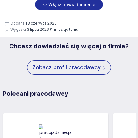
załączonych dokumentach aplikacyjnych (w tym
pod numerem 33 816 64 09 lub pisemnie na adres
Włącz powiadomienia
wizerunku), na potrzeby przyszłych rekrutacji przez okres
siedziby administratora.
12 miesięcy. Zgoda jest dobrowolna i może być w każdym
Pełną treść Klauzuli znajdzie Pan/Pani pod adresem:
czasie wycofana.
Dodana
18 czerwca 2026
https://www.workprofit.pl/klauzula-informacyjna.html
Wygasła
3 lipca 2026
(1 miesiąc temu)
Chcesz dowiedzieć się więcej o firmie?
Zobacz profil pracodawcy
Polecani pracodawcy