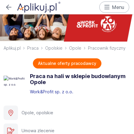
Menu
Aplikuj.pl
Praca
Opolskie
Opole
Pracownik fizyczny
Aktualne oferty pracodawcy
Praca na hali w sklepie budowlanym
Opole
Work&Profit sp. z o.o.
Opole, opolskie
Umowa zlecenie