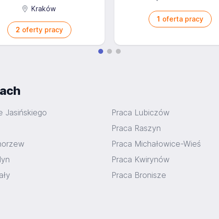
Kraków
1
oferta pracy
2
oferty pracy
iach
e Jasińskiego
Praca Lubiczów
Praca Raszyn
horzew
Praca Michałowice-Wieś
dyn
Praca Kwirynów
ały
Praca Bronisze