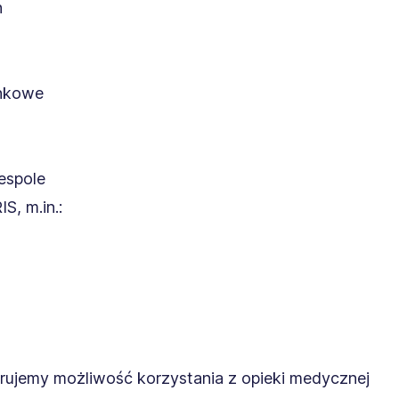
h
nkowe
espole
S, m.in.:
ujemy możliwość korzystania z opieki medycznej