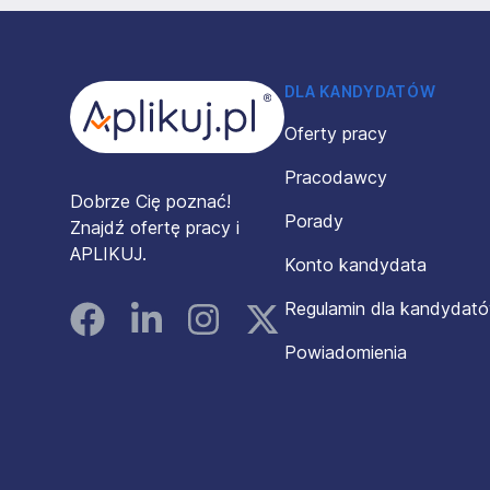
Stopka
DLA KANDYDATÓW
Oferty pracy
Pracodawcy
Dobrze Cię poznać!
Porady
Znajdź ofertę pracy i
APLIKUJ.
Konto kandydata
Regulamin dla kandydat
Facebook
Linked In
Instagram
Instagram
Powiadomienia