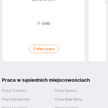
S
Łódź
7
ofert pracy
Praca w sąsiednich miejscowościach
Praca Trzciniec
Praca Niemcz
Praca Myślęcinek
Praca Białe Błota
Praca Lisi Ogon
Praca Osielsko