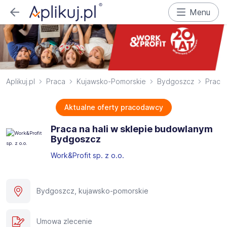
Menu
Aplikuj.pl
Praca
Kujawsko-Pomorskie
Bydgoszcz
Pracow
Aktualne oferty pracodawcy
Praca na hali w sklepie budowlanym
Bydgoszcz
Work&Profit sp. z o.o.
Bydgoszcz, kujawsko-pomorskie
Umowa zlecenie