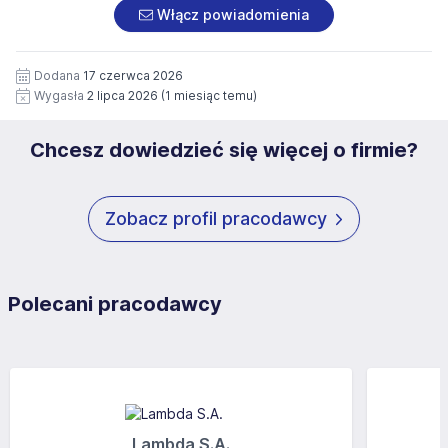
załączonych dokumentach aplikacyjnych (w tym
pod numerem 33 816 64 09 lub pisemnie na adres
Włącz powiadomienia
wizerunku), na potrzeby przyszłych rekrutacji przez okres
siedziby administratora.
12 miesięcy. Zgoda jest dobrowolna i może być w każdym
Pełną treść Klauzuli znajdzie Pan/Pani pod adresem:
czasie wycofana.
Dodana
17 czerwca 2026
https://www.workprofit.pl/klauzula-informacyjna.html
Wygasła
2 lipca 2026
(1 miesiąc temu)
Chcesz dowiedzieć się więcej o firmie?
Zobacz profil pracodawcy
Polecani pracodawcy
Lambda S.A.