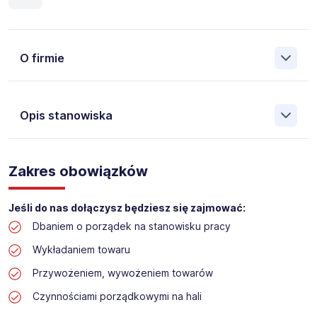
O firmie
Opis stanowiska
Założona w 2001 Agencja Pracy Tymczasowej, Agencja
Pośrednictwa Pracy i Doradztwa Personalnego Work &
Zakres obowiązków
Profit jest obecnie jedną z największych niezależnych
polskich agencji zatrudnienia. W ciągu wielu lat naszej
działalności daliśmy pracę przeszło 50 000 pracowników
Jeśli do nas dołączysz będziesz się zajmować:
w całym kraju. Skutecznie znajdujemy pracowników dla
Dbaniem o porządek na stanowisku pracy
największych firm, jak również małych rodzinnych
przedsiębiorstw w Polsce. Agencja jest wpisana pod nr
Wykładaniem towaru
396 w Krajowym Rejestrze Agencji Zatrudnienia.
Przywożeniem, wywożeniem towarów
Obecnie dla naszego Klienta, poszukujemy osób na
Czynnościami porządkowymi na hali
stanowisko: