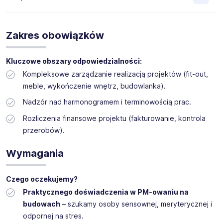
poszukującymi nowego zatrudnienia. Główne założenia
opierają się na prowadzeniu analizy zatrudnienia u
pracodawcy, badaniu potrzeb związanych z budowaniem
Do naszego zespołu/projektu poszukuję
nowych stanowisk pracy, określeniu kwalifikacji i
doświadczonego i samodzielnego Project Managera
Zakres obowiązków
predyspozycji zawodowych kandydatów, selekcji
k/m
, który przejmie stery nad realizacją projektów
nadesłanych dokumentów aplikacyjnych oraz
hotelowych. Szukamy osoby z linii frontu, która doskonale
przygotowaniu i przeprowadzeniu rozmów rekrutacyjnych
zna realia pracy na budowie.
Kluczowe obszary odpowiedzialności:
na wybrane stanowiska.
Kompleksowe zarządzanie realizacją projektów (fit-out,
meble, wykończenie wnętrz, budowlanka).
Agencja Zatrudnienia HR SIGMA jest wpisana do
Nadzór nad harmonogramem i terminowością prac.
Krajowego Rejestru Agencji Zatrudnienia pod numerem
9591.
Rozliczenia finansowe projektu (fakturowanie, kontrola
przerobów).
Wymagania
Czego oczekujemy?
Praktycznego doświadczenia w PM-owaniu na
budowach
– szukamy osoby sensownej, meryterycznej i
odpornej na stres.