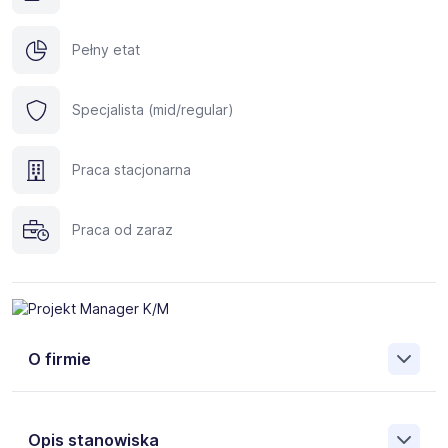
Pełny etat
Specjalista (mid/regular)
Praca stacjonarna
Praca od zaraz
O firmie
Celem Agencji Zatrudnienia HR SIGMA jest umożliwienie
kontaktu pomiędzy rozwijającymi się firmami a osobami
Opis stanowiska