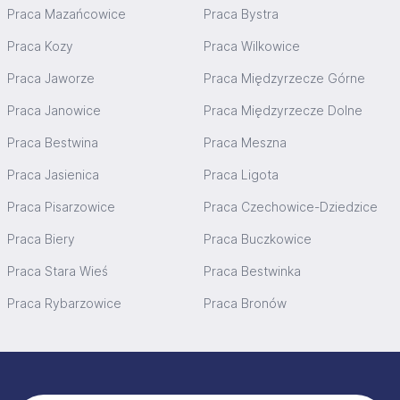
Praca Mazańcowice
Praca Bystra
Praca Kozy
Praca Wilkowice
Praca Jaworze
Praca Międzyrzecze Górne
Praca Janowice
Praca Międzyrzecze Dolne
Praca Bestwina
Praca Meszna
Praca Jasienica
Praca Ligota
Praca Pisarzowice
Praca Czechowice-Dziedzice
Praca Biery
Praca Buczkowice
Praca Stara Wieś
Praca Bestwinka
Praca Rybarzowice
Praca Bronów
Stopka