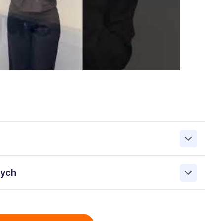
zanie przez Work&Profit Sp. z o.o., ul. 11 Listopada 60-62,
wych
 zgłoszeniu rekrutacyjnym w celu prowadzenia rekrutacji
asie możesz cofnąć zgodę, kontaktując się z nami pod
bowych przez Work & Profit Agencja Pracy Tymczasowej
: 5471988634 zawartych w załączonych dokumentach