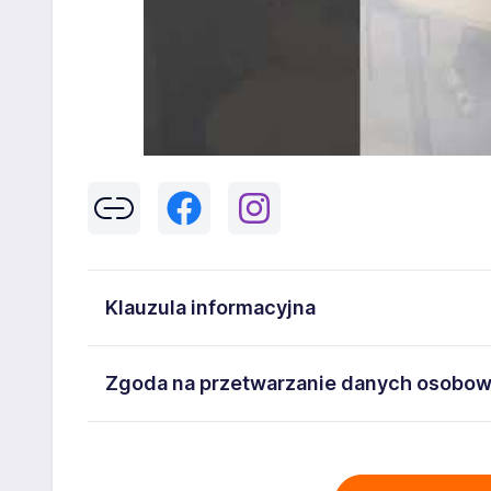
Klauzula informacyjna
Klikając w przycisk „Wyślij” zgadzasz się na przetwar
Zgoda na przetwarzanie danych osobo
43-300 Bielsko-Biała danych osobowych zawartych w
na stanowisko wskazane w ogłoszeniu. W każdym cz
Wyrażam zgodę na przetwarzanie moich danych oso
adresem
poczta@workprofit.pl
43-300 Bielsko-Biała ul. 11 Listopada 60-62 , NIP