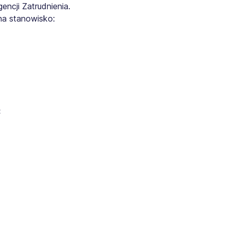
ncji Zatrudnienia.
na stanowisko:
: