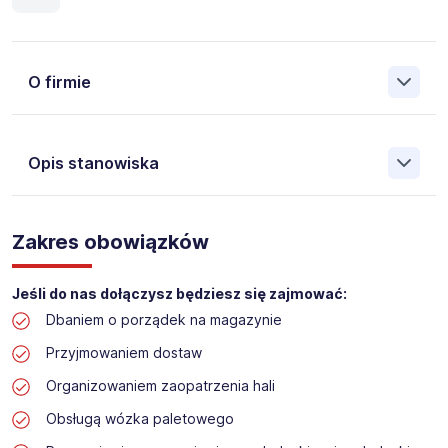
O firmie
Opis stanowiska
Założona w 2001 Agencja Pracy Tymczasowej, Agencja
Pośrednictwa Pracy i Doradztwa Personalnego Work &
Zakres obowiązków
Profit jest obecnie jedną z największych niezależnych
polskich agencji zatrudnienia. W ciągu wielu lat naszej
działalności daliśmy pracę przeszło 50 000 pracowników
Jeśli do nas dołączysz będziesz się zajmować:
w całym kraju. Skutecznie znajdujemy pracowników dla
Dbaniem o porządek na magazynie
największych firm, jak również małych rodzinnych
przedsiębiorstw w Polsce. Agencja jest wpisana pod nr
Przyjmowaniem dostaw
396 w Krajowym Rejestrze Agencji Zatrudnienia.
Organizowaniem zaopatrzenia hali
Obecnie dla naszego Klienta, poszukujemy osób na
Obsługą wózka paletowego
stanowisko: