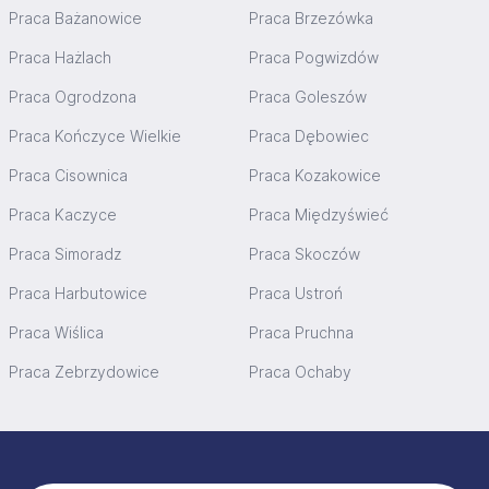
Praca Bażanowice
Praca Brzezówka
Praca Hażlach
Praca Pogwizdów
Praca Ogrodzona
Praca Goleszów
Praca Kończyce Wielkie
Praca Dębowiec
Praca Cisownica
Praca Kozakowice
Praca Kaczyce
Praca Międzyświeć
Praca Simoradz
Praca Skoczów
Praca Harbutowice
Praca Ustroń
Praca Wiślica
Praca Pruchna
Praca Zebrzydowice
Praca Ochaby
Stopka