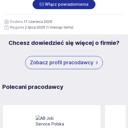
załączonych dokumentach aplikacyjnych (w tym
pod numerem 33 816 64 09 lub pisemnie na adres
Włącz powiadomienia
wizerunku), na potrzeby przyszłych rekrutacji przez okres
siedziby administratora.
12 miesięcy. Zgoda jest dobrowolna i może być w każdym
Pełną treść Klauzuli znajdzie Pan/Pani pod adresem:
czasie wycofana.
Dodana
17 czerwca 2026
https://www.workprofit.pl/klauzula-informacyjna.html
Wygasła
2 lipca 2026
(1 miesiąc temu)
Chcesz dowiedzieć się więcej o firmie?
Zobacz profil pracodawcy
Polecani pracodawcy