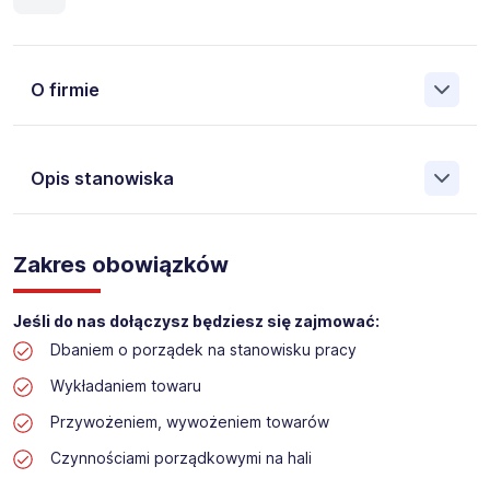
O firmie
Opis stanowiska
Założona w 2001 Agencja Pracy Tymczasowej, Agencja
Pośrednictwa Pracy i Doradztwa Personalnego Work &
Zakres obowiązków
Profit jest obecnie jedną z największych niezależnych
polskich agencji zatrudnienia. W ciągu wielu lat naszej
działalności daliśmy pracę przeszło 50 000 pracowników
Jeśli do nas dołączysz będziesz się zajmować:
w całym kraju. Skutecznie znajdujemy pracowników dla
Dbaniem o porządek na stanowisku pracy
największych firm, jak również małych rodzinnych
przedsiębiorstw w Polsce. Agencja jest wpisana pod nr
Wykładaniem towaru
396 w Krajowym Rejestrze Agencji Zatrudnienia.
Przywożeniem, wywożeniem towarów
Obecnie dla naszego Klienta, poszukujemy osób na
Czynnościami porządkowymi na hali
stanowisko: