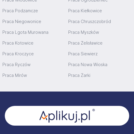
Praca Podzamcze
Praca Kiełkowice
Praca Niegowonice
Praca Chruszczobród
Praca Lgota Murowana
Praca Myszków
Praca Kotowice
Praca Żelisławice
Praca Kroczyce
Praca Siewierz
Praca Ryczów
Praca Nowa Wioska
Praca Mirów
Praca Żarki
Stopka