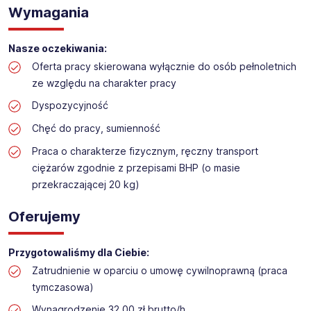
Praca na hali w sklepie budowlanym
Wymagania
Lokalizacja: Zawiercie
Nasze oczekiwania:
Oferta pracy skierowana wyłącznie do osób pełnoletnich
ze względu na charakter pracy
Dyspozycyjność
Chęć do pracy, sumienność
Praca o charakterze fizycznym, ręczny transport
ciężarów zgodnie z przepisami BHP (o masie
przekraczającej 20 kg)
Oferujemy
Przygotowaliśmy dla Ciebie:
Zatrudnienie w oparciu o umowę cywilnoprawną (praca
tymczasowa)
Wynagrodzenie 32,00 zł brutto/h