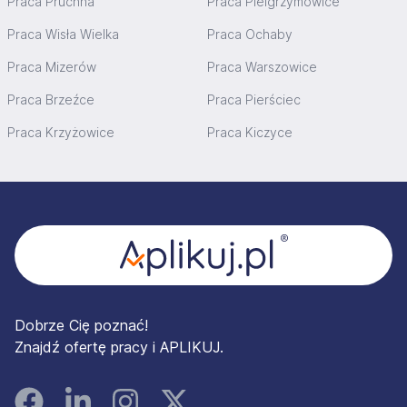
Praca Pruchna
Praca Pielgrzymowice
Praca Wisła Wielka
Praca Ochaby
Praca Mizerów
Praca Warszowice
Praca Brzeźce
Praca Pierściec
Praca Krzyżowice
Praca Kiczyce
Stopka
Dobrze Cię poznać!
Znajdź ofertę pracy i APLIKUJ.
Facebook
Linked In
Instagram
Instagram