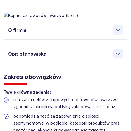
O firmie
Opis stanowiska
Firma TOPAZ
działająca od ponad 30 lat,
wypracowała
wysoki standard placówek handlowych, atrakcyjną ofertę i
Zakres obowiązków
silną pozycję na regionalnym rynku. TOPAZ to obecnie
ponad sto trzydzieści placówek (sklepów własnych i
franczyzowych)
w czterech województwach wschodniej,
Twoje główne zadania:
a także centralnej Polski.
Nasza marka stale się rozwija
i
realizacja celów zakupowych dot. owoców i warzyw,
posiadamy również własne Centra Logistyczne, stacje
zgodnie z określoną polityką zakupową sieci Topaz
benzynowe, punkty gastronomiczne TOP DRIVE, Browar
Restauracyjny BROFAKTURA, budujemy galerie handlowe,
odpowiedzialność za zapewnienie ciągłości
inwestycje deweloperskie itd. Dysponujemy również
asortymentowej w podległej kategorii produktów oraz
Zakładem Rozbioru Drobiu oraz ciastkarnią NATALIA I
nadzór nad jakością kupowanego asortymentu