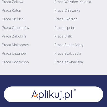
Praca Żelków
Praca Wołyńce-Kolonia
Praca Kotuń
Praca Chlewiska
Praca Siedlce
Praca Skórzec
Praca Grabianów
Praca Lipniak
Praca Żabokliki
Praca Białki
Praca Mokobody
Praca Suchożebry
Praca Ujrzanów
Praca Stok Lacki
Praca Podnieśno
Praca Kownaciska
Stopka