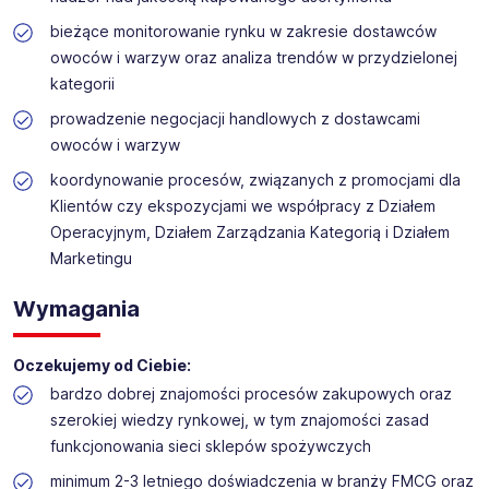
SZYMON i Piekarnią Sokołowską.
bieżące monitorowanie rynku w zakresie dostawców
Aktualnie do swojego Centrum Logistycznego
owoców i warzyw oraz analiza trendów w przydzielonej
Produktów Świeżych w Starym Opolu (k. Siedlec), ul.
Warszawska 55 - poszukujemy osoby na stanowisko -
kategorii
Kupiec ds. owoców i warzyw (k / m)​
prowadzenie negocjacji handlowych z dostawcami
owoców i warzyw
koordynowanie procesów, związanych z promocjami dla
Klientów czy ekspozycjami we współpracy z Działem
Operacyjnym, Działem Zarządzania Kategorią i Działem
Marketingu
Wymagania
Oczekujemy od Ciebie:
bardzo dobrej znajomości procesów zakupowych oraz
szerokiej wiedzy rynkowej, w tym znajomości zasad
funkcjonowania sieci sklepów spożywczych
minimum 2-3 letniego doświadczenia w branży FMCG oraz