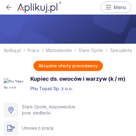
Menu
Aplikuj.pl
Praca
Mazowieckie
Stare Opole
Specjalista 
Aktualne oferty pracodawcy
Kupiec ds. owoców i warzyw (k / m)
Phu Topaz Sp. z o.o.
Stare Opole, mazowieckie
pow. siedlecki
Umowa o pracę