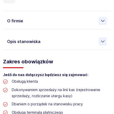
O firmie
Opis stanowiska
Założona w 2001 Agencja Pracy Tymczasowej, Agencja
Pośrednictwa Pracy i Doradztwa Personalnego Work &
Zakres obowiązków
Profit jest obecnie jedną z największych niezależnych
polskich agencji zatrudnienia. W ciągu wielu lat naszej
działalności daliśmy pracę przeszło 50 000 pracowników
Jeśli do nas dołączysz będziesz się zajmować:
w całym kraju. Skutecznie znajdujemy pracowników dla
Obsługą klienta
największych firm, jak również małych rodzinnych
przedsiębiorstw w Polsce. Agencja jest wpisana pod nr
Dokonywaniem sprzedaży na linii kas (rejestrowanie
396 w Krajowym Rejestrze Agencji Zatrudnienia.
sprzedaży, rozliczanie utargu kasy)
Obecnie dla naszego Klienta, poszukujemy osób do pracy
Dbaniem o porządek na stanowisku pracy
na stanowisko:
Obsługą terminala płatniczego