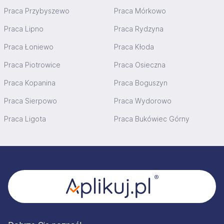
Praca Przybyszewo
Praca Mórkowo
Praca Lipno
Praca Rydzyna
Praca Łoniewo
Praca Kłoda
Praca Piotrowice
Praca Osieczna
Praca Kopanina
Praca Boguszyn
Praca Sierpowo
Praca Wydorowo
Praca Ligota
Praca Bukówiec Górny
Stopka