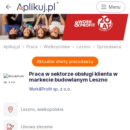
Menu
Aplikuj.pl
Praca
Wielkopolskie
Leszno
Sprzedawca
Aktualne oferty pracodawcy
Praca w sektorze obsługi klienta w
markecie budowlanym Leszno
Work&Profit sp. z o.o.
Leszno, wielkopolskie
Umowa zlecenie