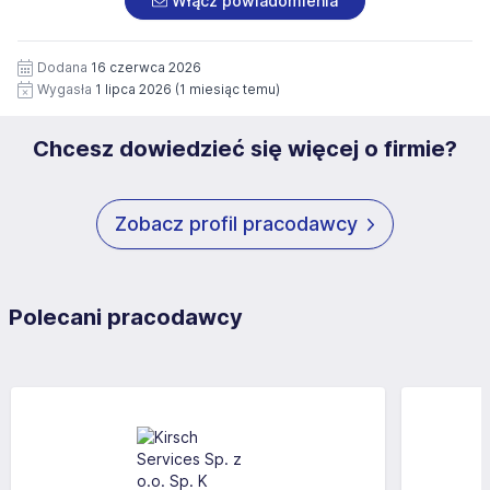
Włącz powiadomienia
wizerunku), na potrzeby przyszłych rekrutacji przez okres
siedziby administratora.
12 miesięcy. Zgoda jest dobrowolna i może być w każdym
Pełną treść Klauzuli znajdzie Pan/Pani pod adresem:
czasie wycofana.
Dodana
16 czerwca 2026
https://www.workprofit.pl/klauzula-informacyjna.html
Wygasła
1 lipca 2026
(1 miesiąc temu)
Chcesz dowiedzieć się więcej o firmie?
Zobacz profil pracodawcy
Polecani pracodawcy