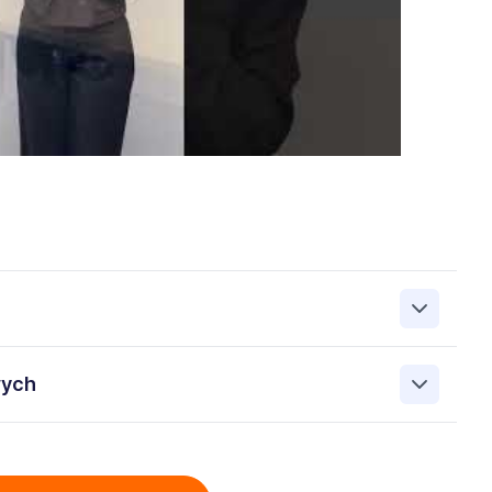
zanie przez Work&Profit Sp. z o.o., ul. 11 Listopada 60-62,
wych
 zgłoszeniu rekrutacyjnym w celu prowadzenia rekrutacji
asie możesz cofnąć zgodę, kontaktując się z nami pod
bowych przez Work & Profit Agencja Pracy Tymczasowej
: 5471988634 zawartych w załączonych dokumentach