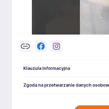
Klauzula informacyjna
Klikając w przycisk „Wyślij” zgadzasz się na przetwar
Zgoda na przetwarzanie danych osobo
43-300 Bielsko-Biała danych osobowych zawartych w
na stanowisko wskazane w ogłoszeniu. W każdym cz
Wyrażam zgodę na przetwarzanie moich danych oso
adresem
poczta@workprofit.pl
43-300 Bielsko-Biała ul. 11 Listopada 60-62 , NIP