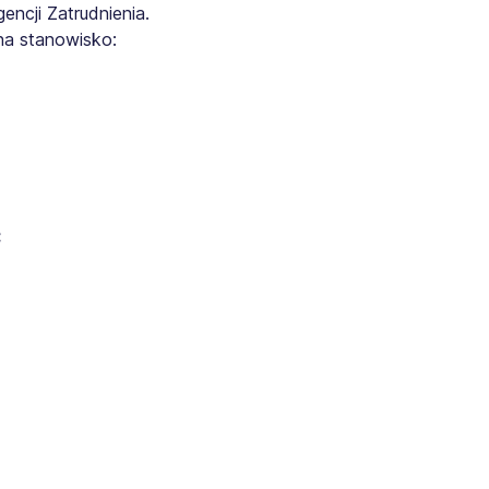
ncji Zatrudnienia.
na stanowisko:
: