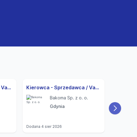
Kierowca - Sprzedawca / Vanseller (prawo jazdy kat. C) [K/M/N]
Kierowca - Sprzedawca / Vanseller (prawo jazdy kat. C) [K/M/N]
Bakoma Sp. z o. o.
Gdynia
Dodana
4 sier 2026
Dodana
6 si