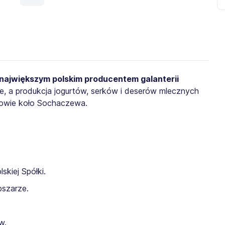
t największym polskim producentem galanterii
ie, a produkcja jogurtów, serków i deserów mlecznych
owie koło Sochaczewa.
kiej Spółki.
bszarze.
w.