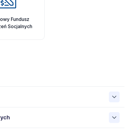
dowy Fundusz
eń Socjalnych
z o. o. 01-303 Warszawa Połczyńska 97A, NIP: 837 00 00
wych
utacji przez Administratora. Wiem, że przysługują mi
h danych, prawo do ich sprostowania, prawo do usunięcia