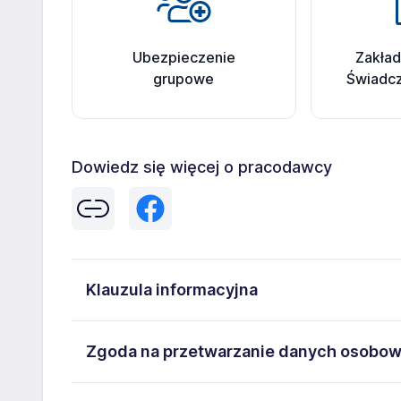
Ubezpieczenie
Zakła
grupowe
Świadcz
Dowiedz się więcej o pracodawcy
Klauzula informacyjna
Administratorem danych osobowych jest Bakoma Sp. 
Zgoda na przetwarzanie danych osobo
812. Moje dane osobowe przetwarzane są w celu rekr
następujące prawa: prawo żądania dostępu do swoic