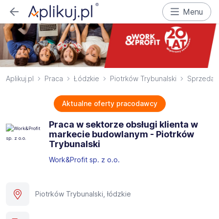
Menu
Aplikuj.pl
Praca
Łódzkie
Piotrków Trybunalski
Sprzeda
Aktualne oferty pracodawcy
Praca w sektorze obsługi klienta w
markecie budowlanym - Piotrków
Trybunalski
Work&Profit sp. z o.o.
Piotrków Trybunalski, łódzkie