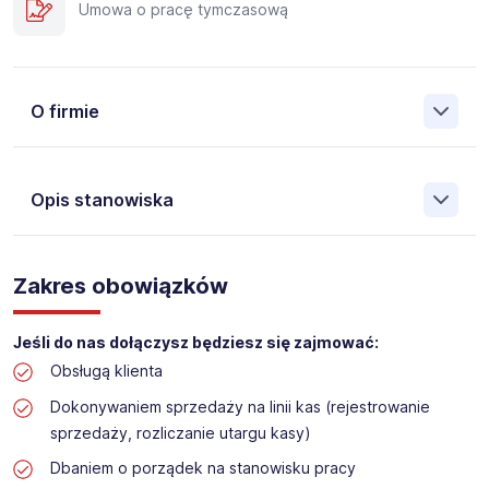
Umowa o pracę tymczasową
O firmie
Opis stanowiska
Założona w 2001 Agencja Pracy Tymczasowej, Agencja
Pośrednictwa Pracy i Doradztwa Personalnego Work &
Zakres obowiązków
Profit jest obecnie jedną z największych niezależnych
polskich agencji zatrudnienia. W ciągu wielu lat naszej
działalności daliśmy pracę przeszło 50 000 pracowników
Jeśli do nas dołączysz będziesz się zajmować:
w całym kraju. Skutecznie znajdujemy pracowników dla
Obsługą klienta
największych firm, jak również małych rodzinnych
przedsiębiorstw w Polsce. Agencja jest wpisana pod nr
Dokonywaniem sprzedaży na linii kas (rejestrowanie
396 w Krajowym Rejestrze Agencji Zatrudnienia.
sprzedaży, rozliczanie utargu kasy)
Dbaniem o porządek na stanowisku pracy
Obecnie dla naszego Klienta, poszukujemy osób do pracy