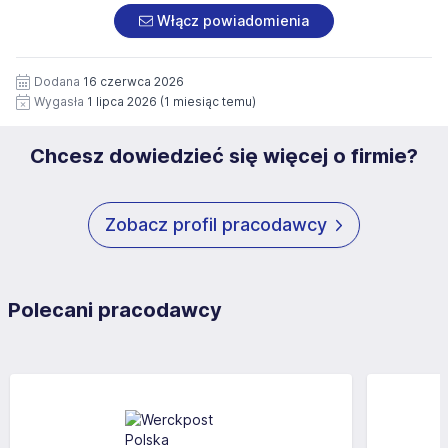
załączonych dokumentach aplikacyjnych (w tym
pod numerem 33 816 64 09 lub pisemnie na adres
Włącz powiadomienia
wizerunku), na potrzeby przyszłych rekrutacji przez okres
siedziby administratora.
12 miesięcy. Zgoda jest dobrowolna i może być w każdym
Pełną treść Klauzuli znajdzie Pan/Pani pod adresem:
czasie wycofana.
Dodana
16 czerwca 2026
https://www.workprofit.pl/klauzula-informacyjna.html
Wygasła
1 lipca 2026
(1 miesiąc temu)
Chcesz dowiedzieć się więcej o firmie?
Zobacz profil pracodawcy
Polecani pracodawcy