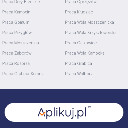
Praca Doły Brzeskie
Praca Oprzężów
Praca Kamocin
Praca Kłudzice
Praca Gomulin
Praca Wola Moszczenicka
Praca Przygłów
Praca Wola Krzysztoporska
Praca Moszczenica
Praca Gajkowice
Praca Zaborów
Praca Wola Kamocka
Praca Rozprza
Praca Grabica
Praca Grabica-Kolonia
Praca Wolbórz
Stopka