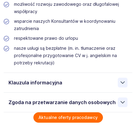
możliwość rozwoju zawodowego oraz długofalowej
współpracy
wsparcie naszych Konsultantów w koordynowaniu
zatrudnienia
respektowane prawo do urlopu
nasze usługi są bezpłatne (m. in. tłumaczenie oraz
profesjonalne przygotowanie CV w j. angielskim na
potrzeby rekrutacji)
Klauzula informacyjna
Na podstawie art. 6 ust. 1 lit. b rozporządzenia (UE) nr
Zgoda na przetwarzanie danych osobowych
2016/679 (dalej: „Rozporządzenie”), wyrażam zgodę na
przetwarzanie moich danych osobowych w procesie
rekrutacji na stanowisko, na które aplikuję lub stanowisko
Wyrażam zgodę na przetwarzanie moich danych
Aktualne oferty pracodawcy
wymagające podobnych kwalifikacji. Moja zgoda obejmuje
osobowych przez SILVERHAND Dominik Matczak 61-868
cały etap rekrutacji ogłoszonej i prowadzonej przez dra
Poznań ul. Garbary 35/9, NIP: 6222558929 zawartych w
Dominika Matczaka, prowadzącego działalność
załączonych dokumentach aplikacyjnych (w tym