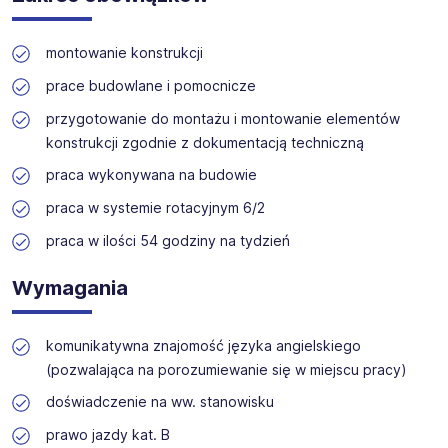
Oferujemy szeroki wybór stanowisk w branżach
osób, niezależnie od ich tożsamości płciowej, w tym
technicznych, produkcyjnych i budowlanych. Nasz zespół
mężczyzn, kobiet oraz osób niebinarnych. Kolejność
zapewnia wsparcie na każdym etapie rekrutacji.
montowanie konstrukcji
użytych oznaczeń jest przypadkowa, nie stanowi
kryterium różnicującego i nie ma wpływu na ocenę
prace budowlane i pomocnicze
kandydatów ani na przebieg i wynik procesu
rekrutacyjnego. Proces rekrutacji prowadzony jest z
przygotowanie do montażu i montowanie elementów
poszanowaniem zasady równego traktowania i
konstrukcji zgodnie z dokumentacją techniczną
niedyskryminacji.
praca wykonywana na budowie
praca w systemie rotacyjnym 6/2
praca w ilości 54 godziny na tydzień
Wymagania
komunikatywna znajomość języka angielskiego
(pozwalająca na porozumiewanie się w miejscu pracy)
doświadczenie na ww. stanowisku
prawo jazdy kat. B