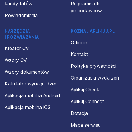
danych osobowych było zupełnie dobrowolne. Wiem też,
kandydatów
Regulamin dla
że mogę wyrazić sprzeciw wobec przetwarzania danych
pracodawców
osobowych oraz złożyć skargę Prezesa Urzędu Ochrony
Powiadomienia
Danych Osobowych. W razie jakichkolwiek wątpliwości
dotyczących moich danych osobowych skontaktuję się z
NARZĘDZIA
POZNAJ APLIKUJ.PL
ich Administratorem, dr. Dominikiem Matczakiem, wysyłając
I ROZWIĄZANIA
wiadomość drogą elektroniczną na adres
O firmie
rodo@silverhand.eu; tradycyjną pocztą na adres agencji
Kreator CV
zatrudnienia Silverhand lub zadzwonię pod nr tel.
Kontakt
+48539601600.
Wzory CV
Polityka prywatności
SILVERHAND Dominik Matczak – bezpieczne i
Wzory dokumentów
satysfakcjonujące zatrudnienie za granicą (KRAZ 7822).
Organizacja wydarzeń
Kalkulator wynagrodzeń
Aplikuj Check
Aplikacja mobilna Android
Aplikuj Connect
Aplikacja mobilna iOS
Dotacja
Mapa serwisu