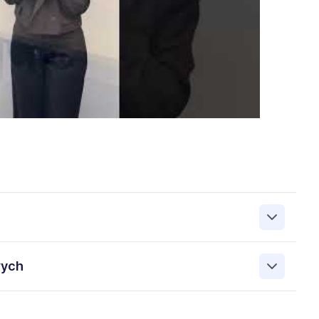
zanie przez Work&Profit Sp. z o.o., ul. 11 Listopada 60-62,
wych
 zgłoszeniu rekrutacyjnym w celu prowadzenia rekrutacji
asie możesz cofnąć zgodę, kontaktując się z nami pod
bowych przez Work & Profit Agencja Pracy Tymczasowej