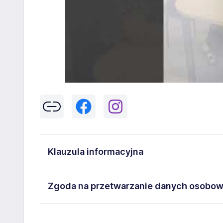
Klauzula informacyjna
Klikając w przycisk „Wyślij” zgadzasz się na przetwar
Zgoda na przetwarzanie danych osobo
43-300 Bielsko-Biała danych osobowych zawartych w
na stanowisko wskazane w ogłoszeniu. W każdym cz
Wyrażam zgodę na przetwarzanie moich danych oso
adresem
poczta@workprofit.pl