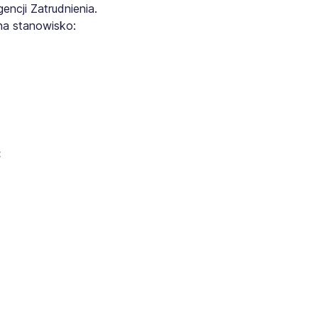
ncji Zatrudnienia.
na stanowisko:
: