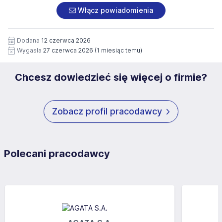
załączonych dokumentach aplikacyjnych (w tym
pod numerem 33 816 64 09 lub pisemnie na adres
Włącz powiadomienia
wizerunku), na potrzeby przyszłych rekrutacji przez okres
siedziby administratora.
12 miesięcy. Zgoda jest dobrowolna i może być w każdym
Pełną treść Klauzuli znajdzie Pan/Pani pod adresem:
czasie wycofana.
Dodana
12 czerwca 2026
https://www.workprofit.pl/klauzula-informacyjna.html
Wygasła
27 czerwca 2026
(1 miesiąc temu)
Chcesz dowiedzieć się więcej o firmie?
Zobacz profil pracodawcy
Polecani pracodawcy