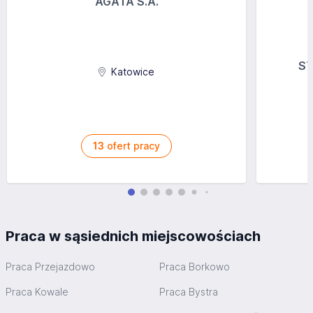
AGATA S.A.
ST
Katowice
13
ofert pracy
Praca w sąsiednich miejscowościach
Praca Przejazdowo
Praca Borkowo
Praca Kowale
Praca Bystra