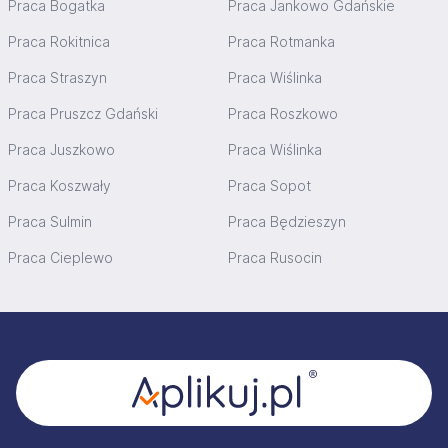
Praca Bogatka
Praca Jankowo Gdańskie
Praca Rokitnica
Praca Rotmanka
Praca Straszyn
Praca Wiślinka
Praca Pruszcz Gdański
Praca Roszkowo
Praca Juszkowo
Praca Wiślinka
Praca Koszwały
Praca Sopot
Praca Sulmin
Praca Będzieszyn
Praca Cieplewo
Praca Rusocin
Stopka