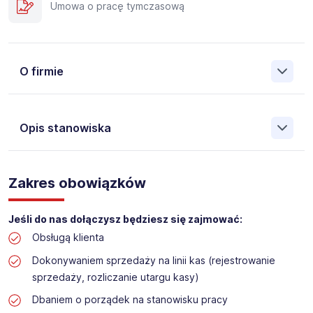
Umowa o pracę tymczasową
O firmie
Opis stanowiska
Założona w 2001 Agencja Pracy Tymczasowej, Agencja
Pośrednictwa Pracy i Doradztwa Personalnego Work &
Zakres obowiązków
Profit jest obecnie jedną z największych niezależnych
polskich agencji zatrudnienia. W ciągu wielu lat naszej
działalności daliśmy pracę przeszło 50 000 pracowników
Jeśli do nas dołączysz będziesz się zajmować:
w całym kraju. Skutecznie znajdujemy pracowników dla
Obsługą klienta
największych firm, jak również małych rodzinnych
przedsiębiorstw w Polsce. Agencja jest wpisana pod nr
Dokonywaniem sprzedaży na linii kas (rejestrowanie
396 w Krajowym Rejestrze Agencji Zatrudnienia.
sprzedaży, rozliczanie utargu kasy)
Obecnie dla naszego Klienta, poszukujemy osób do pracy
Dbaniem o porządek na stanowisku pracy
na stanowisko: