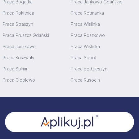
Praca Bogatka
Praca Jankowo Gdańskie
Praca Rokitnica
Praca Rotmanka
Praca Straszyn
Praca Wiślinka
Praca Pruszcz Gdański
Praca Roszkowo
Praca Juszkowo
Praca Wiślinka
Praca Koszwały
Praca Sopot
Praca Sulmin
Praca Będzieszyn
Praca Cieplewo
Praca Rusocin
Stopka