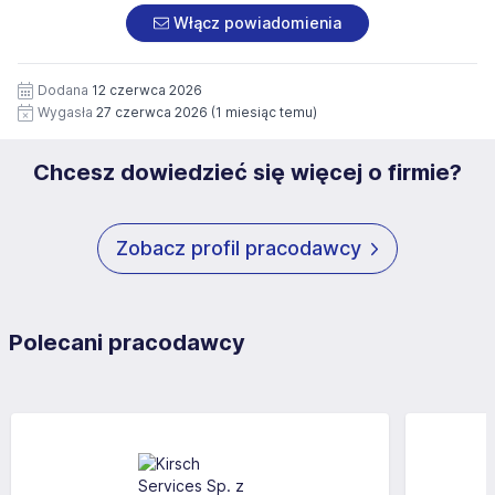
załączonych dokumentach aplikacyjnych (w tym
pod numerem 33 816 64 09 lub pisemnie na adres
Włącz powiadomienia
wizerunku), na potrzeby przyszłych rekrutacji przez okres
siedziby administratora.
12 miesięcy. Zgoda jest dobrowolna i może być w każdym
Pełną treść Klauzuli znajdzie Pan/Pani pod adresem:
czasie wycofana.
Dodana
12 czerwca 2026
https://www.workprofit.pl/klauzula-informacyjna.html
Wygasła
27 czerwca 2026
(1 miesiąc temu)
Chcesz dowiedzieć się więcej o firmie?
Zobacz profil pracodawcy
Polecani pracodawcy