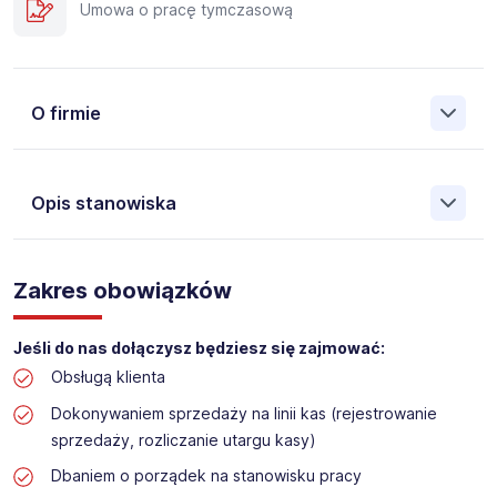
Umowa o pracę tymczasową
O firmie
Opis stanowiska
Założona w 2001 Agencja Pracy Tymczasowej, Agencja
Pośrednictwa Pracy i Doradztwa Personalnego Work &
Zakres obowiązków
Profit jest obecnie jedną z największych niezależnych
polskich agencji zatrudnienia. W ciągu wielu lat naszej
działalności daliśmy pracę przeszło 50 000 pracowników
Jeśli do nas dołączysz będziesz się zajmować:
w całym kraju. Skutecznie znajdujemy pracowników dla
Obsługą klienta
największych firm, jak również małych rodzinnych
przedsiębiorstw w Polsce. Agencja jest wpisana pod nr
Dokonywaniem sprzedaży na linii kas (rejestrowanie
396 w Krajowym Rejestrze Agencji Zatrudnienia.
sprzedaży, rozliczanie utargu kasy)
Obecnie dla naszego Klienta, poszukujemy osób do pracy
Dbaniem o porządek na stanowisku pracy
na stanowisko: