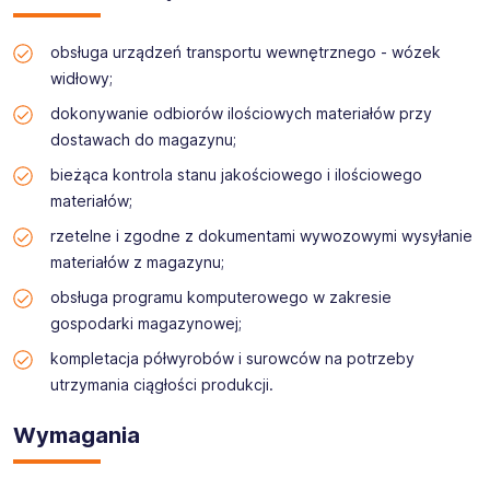
systemów aluminiowych w Europie. Zatrudniamy
blisko 3000 pracowników i posiadamy swoje oddziały
w wielu krajach Europy, a także w Stanach
obsługa urządzeń transportu wewnętrznego - wózek
Zjednoczonych. W Polsce zakłady Aluprof S.A.
widłowy;
zlokalizowane są w Bielsku-Białej, Opolu, Goleszowie,
Ogrodzonej i Złotowie.
W ostatnich latach
dokonywanie odbiorów ilościowych materiałów przy
otrzymaliśmy liczne wyróżnienia, m.in. Orzeł
dostawach do magazynu;
Rzeczpospolitej w kategorii Rozwój Zatrudnienia,
bieżąca kontrola stanu jakościowego i ilościowego
Certyfikat Best Quality Employer oraz Certyfikat
Solidnego Pracodawcy Roku za lata 2020-2024.
materiałów;
Jako pracodawca dbający o doświadczenia
rzetelne i zgodne z dokumentami wywozowymi wysyłanie
rekrutacyjne kandydatów, należymy do Koalicji na
materiałów z magazynu;
rzecz Przyjaznej Rekrutacji.
obsługa programu komputerowego w zakresie
gospodarki magazynowej;
kompletacja półwyrobów i surowców na potrzeby
utrzymania ciągłości produkcji.
Wymagania