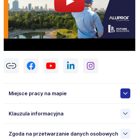
Miejsce pracy na mapie
Klauzula informacyjna
Pokaż
mapę
Na podstawie przepisów Rozporządzenia Parlamentu
Zgoda na przetwarzanie danych osobowych
Europejskiego i Rady (UE) 2016/679 z dnia 27 kwietnia