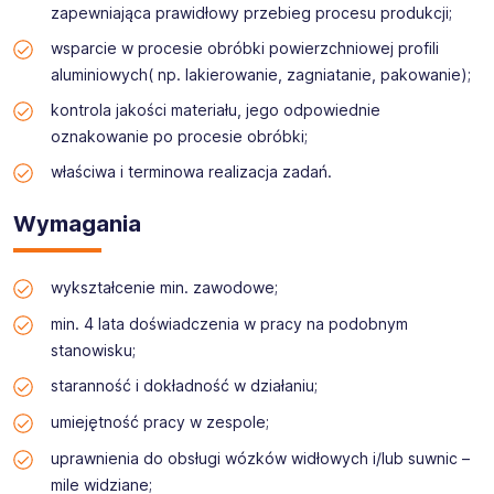
Zjednoczonych. W Polsce zakłady Aluprof S.A.
zapewniająca prawidłowy przebieg procesu produkcji;
zlokalizowane są w Bielsku-Białej, Opolu, Goleszowie,
Ogrodzonej i Złotowie.
W ostatnich latach
wsparcie w procesie obróbki powierzchniowej profili
otrzymaliśmy liczne wyróżnienia, m.in. Orzeł
aluminiowych( np. lakierowanie, zagniatanie, pakowanie);
Rzeczpospolitej w kategorii Rozwój Zatrudnienia,
kontrola jakości materiału, jego odpowiednie
Certyfikat Best Quality Employer oraz Certyfikat
Solidnego Pracodawcy Roku za lata 2020-2024.
oznakowanie po procesie obróbki;
Jako pracodawca dbający o doświadczenia
właściwa i terminowa realizacja zadań.
rekrutacyjne kandydatów, należymy do Koalicji na
rzecz Przyjaznej Rekrutacji.
Wymagania
wykształcenie min. zawodowe;
min. 4 lata doświadczenia w pracy na podobnym
stanowisku;
staranność i dokładność w działaniu;
umiejętność pracy w zespole;
uprawnienia do obsługi wózków widłowych i/lub suwnic –
mile widziane;