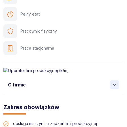
Pełny etat
Pracownik fizyczny
Praca stacjonarna
O firmie
ALUPROF S.A
należy do Grupy Kapitałowej Grupa Kęty
S.A. Jesteśmy jednym z wiodących producentów
Zakres obowiązków
systemów aluminiowych w Europie. Zatrudniamy
blisko 3000 pracowników i posiadamy swoje oddziały
w wielu krajach Europy, a także w Stanach
obsługa maszyn i urządzeń linii produkcyjnej