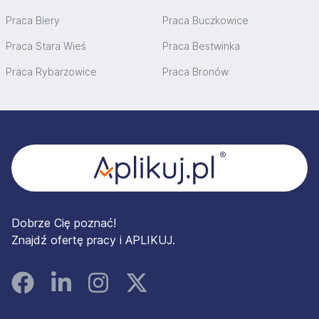
Praca Biery
Praca Buczkowice
Praca Stara Wieś
Praca Bestwinka
Praca Rybarzowice
Praca Bronów
Stopka
Dobrze Cię poznać!
Znajdź ofertę pracy i APLIKUJ.
Facebook
Linked In
Instagram
Instagram