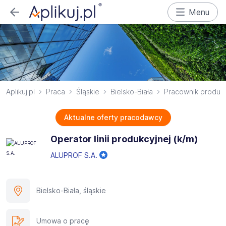
Menu
Aplikuj.pl
Praca
Śląskie
Bielsko-Biała
Pracownik produkc
Aktualne oferty pracodawcy
Operator linii produkcyjnej (k/m)
ALUPROF S.A.
Bielsko-Biała, śląskie
Umowa o pracę