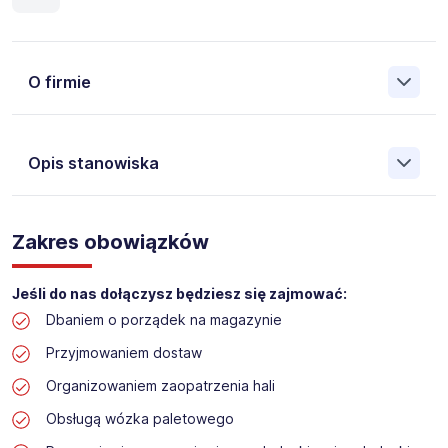
O firmie
Opis stanowiska
Założona w 2001 Agencja Pracy Tymczasowej, Agencja
Pośrednictwa Pracy i Doradztwa Personalnego Work &
Zakres obowiązków
Profit jest obecnie jedną z największych niezależnych
polskich agencji zatrudnienia. W ciągu wielu lat naszej
działalności daliśmy pracę przeszło 50 000 pracowników
Jeśli do nas dołączysz będziesz się zajmować:
w całym kraju. Skutecznie znajdujemy pracowników dla
Dbaniem o porządek na magazynie
największych firm, jak również małych rodzinnych
przedsiębiorstw w Polsce. Agencja jest wpisana pod nr
Przyjmowaniem dostaw
396 w Krajowym Rejestrze Agencji Zatrudnienia.
Organizowaniem zaopatrzenia hali
Obecnie dla naszego Klienta, poszukujemy osób na
Obsługą wózka paletowego
stanowisko: