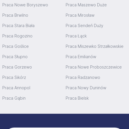
Praca Nowe Boryszewo
Praca Maszewo Duże
Praca Brwilno
Praca Mirosław
Praca Stara Biała
Praca Sendeń Duży
Praca Rogozino
Praca Łąck
Praca Goślice
Praca Miszewko Strzałkowskie
Praca Słupno
Praca Emilianów
Praca Gorzewo
Praca Nowe Proboszczewice
Praca Sikórz
Praca Radzanowo
Praca Annopol
Praca Nowy Duninów
Praca Gąbin
Praca Bielsk
Stopka