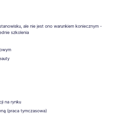
tanowisku, ale nie jest ono warunkiem koniecznym -
dnie szkolenia
anowym
eauty
ji na rynku
awną (praca tymczasowa)