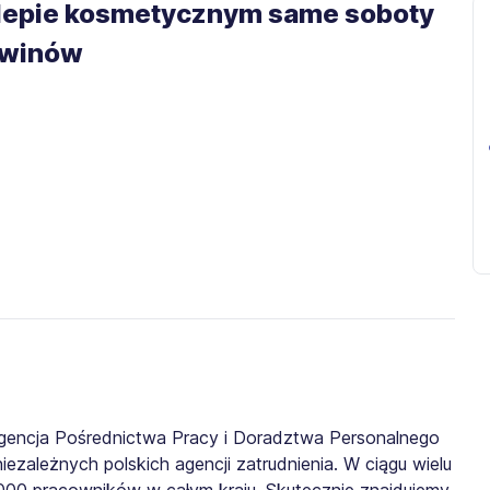
klepie kosmetycznym same soboty
Brwinów
gencja Pośrednictwa Pracy i Doradztwa Personalnego
iezależnych polskich agencji zatrudnienia. W ciągu wielu
0 000 pracowników w całym kraju. Skutecznie znajdujemy