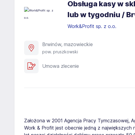
Obsługa kasy w s
lub w tygodniu / 
Work&Profit sp. z o.o.
Brwinów, mazowieckie
pow. pruszkowski
Umowa zlecenie
Założona w 2001 Agencja Pracy Tymczasowej, A
Work & Profit jest obecnie jedną z największych n
lat naszej działalności daliśmy pracę przeszło 5