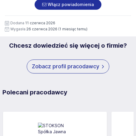
załączonych dokumentach aplikacyjnych (w tym
pod numerem 33 816 64 09 lub pisemnie na adres
Włącz powiadomienia
wizerunku), na potrzeby przyszłych rekrutacji przez okres
siedziby administratora.
12 miesięcy. Zgoda jest dobrowolna i może być w każdym
Pełną treść Klauzuli znajdzie Pan/Pani pod adresem:
czasie wycofana.
Dodana
11 czerwca 2026
https://www.workprofit.pl/klauzula-informacyjna.html
Wygasła
26 czerwca 2026
(1 miesiąc temu)
Chcesz dowiedzieć się więcej o firmie?
Zobacz profil pracodawcy
Polecani pracodawcy