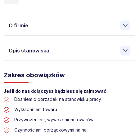
O firmie
Opis stanowiska
Założona w 2001 Agencja Pracy Tymczasowej, Agencja
Pośrednictwa Pracy i Doradztwa Personalnego Work &
Zakres obowiązków
Profit jest obecnie jedną z największych niezależnych
polskich agencji zatrudnienia. W ciągu wielu lat naszej
działalności daliśmy pracę przeszło 50 000 pracowników
Jeśli do nas dołączysz będziesz się zajmować:
w całym kraju. Skutecznie znajdujemy pracowników dla
Dbaniem o porządek na stanowisku pracy
największych firm, jak również małych rodzinnych
przedsiębiorstw w Polsce. Agencja jest wpisana pod nr
Wykładaniem towaru
396 w Krajowym Rejestrze Agencji Zatrudnienia.
Przywożeniem, wywożeniem towarów
Czynnościami porządkowymi na hali
Obecnie dla naszego Klienta, poszukujemy osób na
stanowisko: