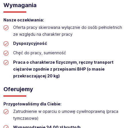
Wymagania
Praca na hali w sklepie budowlanym
Lokalizacja: Poznań Murawa
Nasze oczekiwania:
Oferta pracy skierowana wyłącznie do osób pełnoletnich
ze względu na charakter pracy
Dyspozycyjność
Chęć do pracy, sumienność
Praca o charakterze fizycznym, ręczny transport
ciężarów zgodnie z przepisami BHP (o masie
przekraczającej 20 kg)
Oferujemy
Przygotowaliśmy dla Ciebie:
Zatrudnienie w oparciu o umowę cywilnoprawną (praca
tymczasowa)
Wynagrodzenie 34,00 zł brutto/h