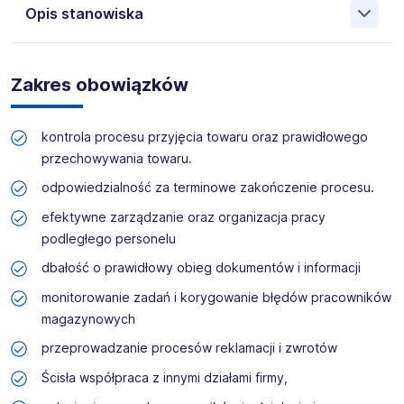
Opis stanowiska
Chefs Culinar
to rodzinne przedsiębiorstwo z ponad
stuletnim doświadczeniem. Wyróżnia nas szeroki
Zakres obowiązków
asortyment produktów spożywczych i przemysłowych
oraz kompleksowa obsługa klienta. Naszą specjalizacją
jest dedykowana obsługa firm gastronomicznych, dla
kontrola procesu przyjęcia towaru oraz prawidłowego
których od lat jesteśmy partnerami w biznesie. Zaufaniem
przechowywania towaru.
obdarzyło nas wiele restauracji, hoteli, firm cateringowych
i punktów zbiorowego żywienia. Świadczymy swoje usługi
odpowiedzialność za terminowe zakończenie procesu.
w Niemczech, Danii, Szwecji, Niderlandach, Austrii oraz
efektywne zarządzanie oraz organizacja pracy
Polsce. Nad wysokiej jakości serwisem dla klientów Chefs
Culinar czuwa ponad 6000 pracowników, których
podległego personelu
kompetencje i skuteczność codziennie budują nasz
dbałość o prawidłowy obieg dokumentów i informacji
sukces
monitorowanie zadań i korygowanie błędów pracowników
Pracodawca godny zaufania? Tak, Chef!
magazynowych
Dołącz do naszego Zespołu!
przeprowadzanie procesów reklamacji i zwrotów
Ścisła współpraca z innymi działami firmy,