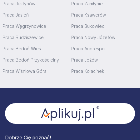
Praca Justynów
Praca Zamłynie
Praca Jasień
Praca Ksawerów
Praca Węgrzynowice
Praca Bukowiec
Praca Budziszewice
Praca Nowy Józefów
Praca Bedoń-Wieś
Praca Andrespol
Praca Bedoń Przykościelny
Praca Jeżów
Praca Wiśniowa Góra
Praca Kołacinek
Stopka
Dobrze Cię poznać!