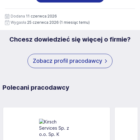
wizerunku), na potrzeby przyszłych rekrutacji przez okres
siedziby administratora.
12 miesięcy. Zgoda jest dobrowolna i może być w każdym
Pełną treść Klauzuli znajdzie Pan/Pani pod adresem:
czasie wycofana.
Dodana
11 czerwca 2026
https://www.workprofit.pl/klauzula-informacyjna.html
Wygasła
25 czerwca 2026
(1 miesiąc temu)
Chcesz dowiedzieć się więcej o firmie?
Zobacz profil pracodawcy
Polecani pracodawcy