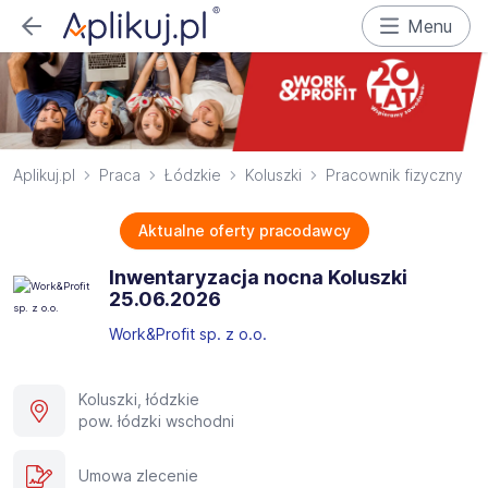
Menu
Aplikuj.pl
Praca
Łódzkie
Koluszki
Pracownik fizyczny
Aktualne oferty pracodawcy
Inwentaryzacja nocna Koluszki
25.06.2026​
Work&Profit sp. z o.o.
Koluszki, łódzkie
pow. łódzki wschodni
Umowa zlecenie