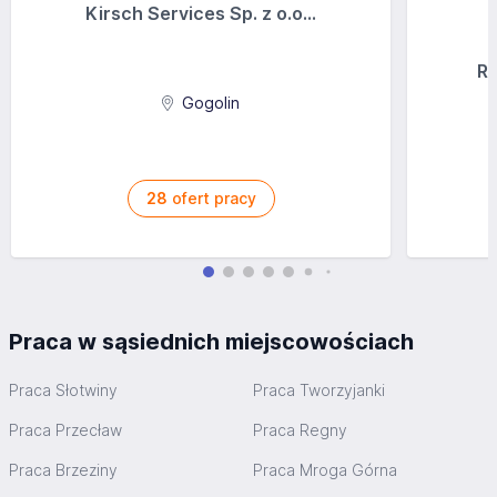
Kirsch Services Sp. z o.o...
Ra
Gogolin
28
ofert pracy
Praca w sąsiednich miejscowościach
Praca Słotwiny
Praca Tworzyjanki
Praca Przecław
Praca Regny
Praca Brzeziny
Praca Mroga Górna