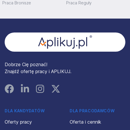
Praca Bronisze
Praca Reguły
Stopka
Dobrze Cię poznać!
Znajdź ofertę pracy i APLIKUJ.
Facebook
Linked In
Instagram
Instagram
DLA KANDYDATÓW
DLA PRACODAWCÓW
Oferty pracy
Oferta i cennik