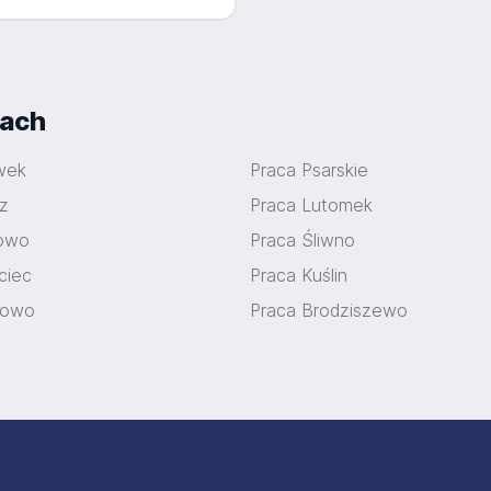
iach
wek
Praca Psarskie
cz
Praca Lutomek
rowo
Praca Śliwno
ciec
Praca Kuślin
kowo
Praca Brodziszewo