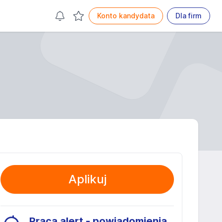
Konto kandydata
Dla firm
Aplikuj
Praca alert - powiadomienia