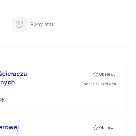
Pełny etat
ściełacza-
Obserwuj
znych
Dodana 17 czerwca
cę
erowej
Obserwuj
e