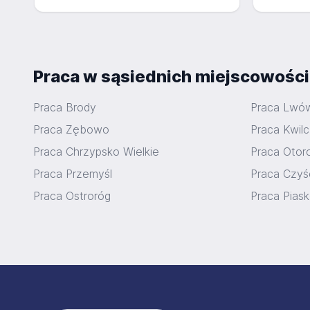
Praca w sąsiednich miejscowośc
Praca Brody
Praca Lwó
Praca Zębowo
Praca Kwil
Praca Chrzypsko Wielkie
Praca Oto
Praca Przemyśl
Praca Czyś
Praca Ostroróg
Praca Pias
Stopka