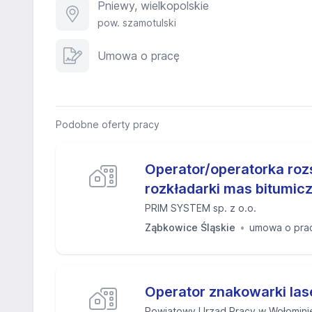
Pniewy, wielkopolskie
pow. szamotulski
Umowa o pracę
Podobne oferty pracy
Operator/operatorka roz
rozkładarki mas bitumic
PRIM SYSTEM sp. z o.o.
Ząbkowice Śląskie
umowa o pra
Operator znakowarki las
Powiatowy Urząd Pracy w Wołomini