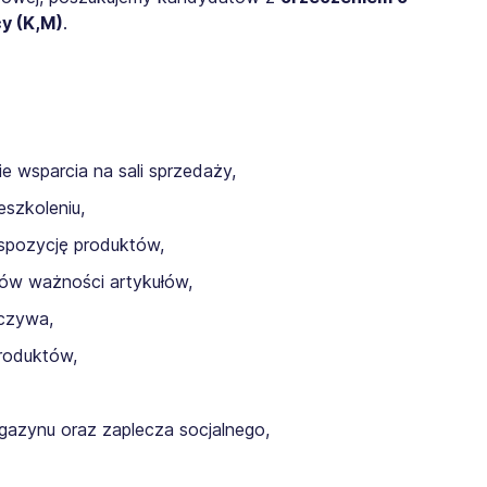
y (K,M)
.
ie wsparcia na sali sprzedaży,
eszkoleniu,
kspozycję produktów,
nów ważności artykułów,
czywa,
roduktów,
agazynu oraz zaplecza socjalnego,