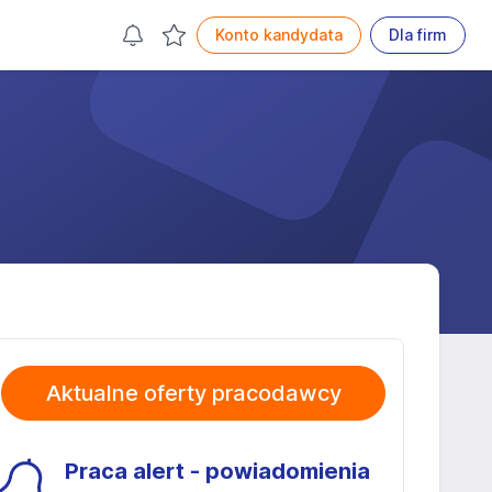
Konto kandydata
Dla firm
Aktualne oferty pracodawcy
Praca alert - powiadomienia