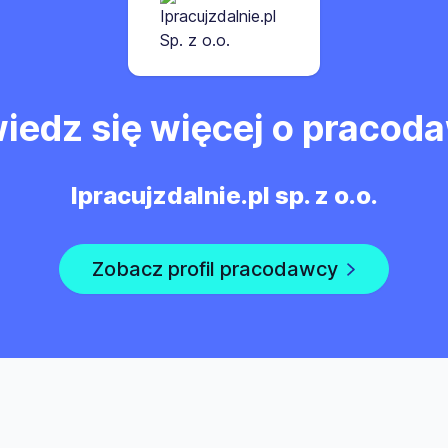
iedz się więcej o pracod
Ipracujzdalnie.pl sp. z o.o.
Zobacz profil pracodawcy