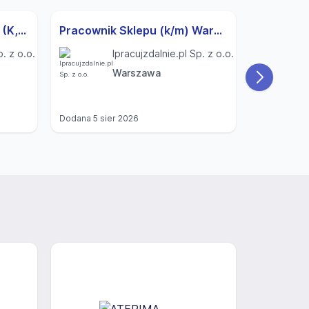
Specjalista ds. Rekrutacji (K,M) Modlnica
Pracownik Sklepu (k/m) Warszawa
p. z o.o.
Ipracujzdalnie.pl Sp. z o.o.
Warszawa
Dodana
5 sier 2026
Dodana
4 si