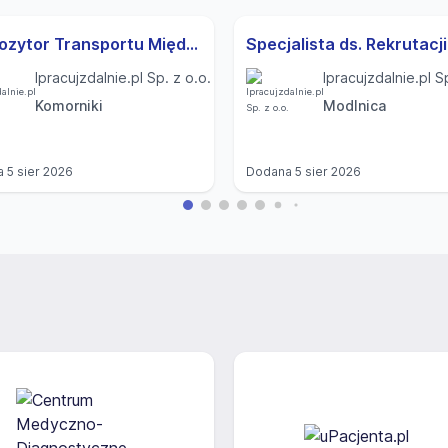
Dyspozytor Transportu Międzynarodowego (K,M)
Ipracujzdalnie.pl Sp. z o.o.
Ipracujzdalnie.pl S
Komorniki
Modlnica
a
5 sier 2026
Dodana
5 sier 2026