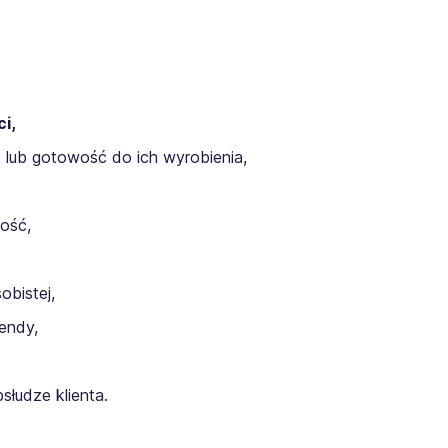
i,
 lub gotowość do ich wyrobienia,
ość,
obistej,
endy,
słudze klienta.