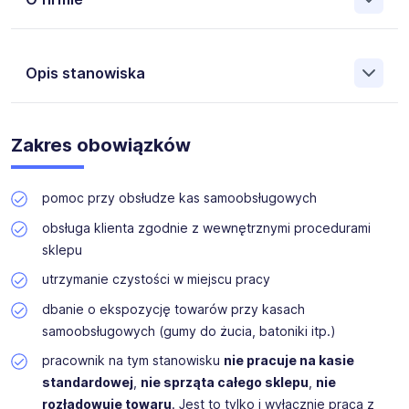
Współpracujemy z największymi firmami w Polsce, które
chcą wspierać zawodowo i zatrudniać razem z nami osoby
Opis stanowiska
niepełnosprawne na różnych stanowiskach. Zatrudnianie
osób z niepełnosprawnościami oraz promowanie ich
aktywizacji zawodowej to nasz priorytet, który z
Szukamy kandydatów i kandydatki do obsługi kas
powodzeniem realizujemy od wielu lat.
samoobsługowych w dużym sklepie w Gaszowicach.
Zakres obowiązków
Ogłoszenie jest skierowane do osób z orzeczeniem o
niepełnosprawności
. Asystent przede wszystkim
pomaga klientom, którzy zdecydowali się użyć kasy
pomoc przy obsłudze kas samoobsługowych
samoobsługowej. Stanowisko jest samodzielne, warunki
pracy bardzo dobre. Bez okresu próbnego.
obsługa klienta zgodnie z wewnętrznymi procedurami
sklepu
utrzymanie czystości w miejscu pracy
dbanie o ekspozycję towarów przy kasach
samoobsługowych (gumy do żucia, batoniki itp.)
pracownik na tym stanowisku
nie pracuje na kasie
standardowej
,
nie sprząta całego sklepu
,
nie
rozładowuje towaru
. Jest to tylko i wyłącznie praca z