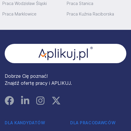
Praca Wodzisław Śląski
Praca Stanica
Praca Marklowice
Praca Kuźnia Raciborska
Stopka
Dobrze Cię poznać!
Znajdź ofertę pracy i APLIKUJ.
Facebook
Linked In
Instagram
Instagram
DLA KANDYDATÓW
DLA PRACODAWCÓW