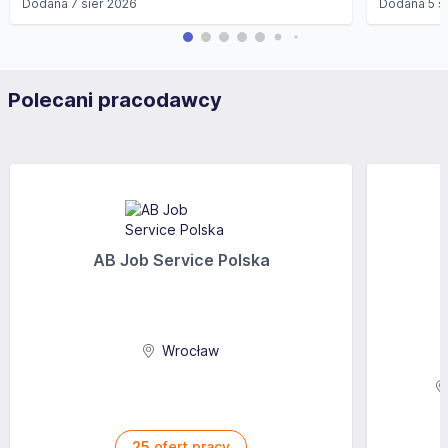
Dodana
7 sier 2026
Dodana
5 s
Polecani pracodawcy
AB Job Service Polska
Wrocław
25
ofert pracy