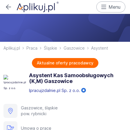
Menu
Aplikuj.pl
Praca
Śląskie
Gaszowice
Asystent
Aktualne oferty pracodawcy
Asystent Kas Samoobsługowych
(K,M) Gaszowice
Ipracujzdalnie.pl Sp. z o.o.
Gaszowice, śląskie
pow. rybnicki
Umowa o pracę