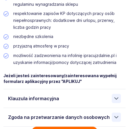
regulaminu wynagradzania sklepu
respektowanie zapisów KP dotyczących pracy osób
niepełnosprawnych: dodatkowe dni urlopu, przerwy,
liczba godzin pracy
niezbędne szkolenia
przyjazną atmosferę w pracy
możliwość zadzwonienia na infolinię ipracujzdalnie.pl i
uzyskanie informacji/pomocy dotyczącej zatrudnienia
Jeżeli jesteś zainteresowany/zainteresowana wypełnij
formularz aplikacyjny przez "APLIKUJ"
Klauzula informacyjna
Administratorem danych osobowych jest
Zgoda na przetwarzanie danych osobowych
iPRACUJZDALNIE.pl Sp. z o.o. 35-241 Rzeszów Lubelska
13/161, NIP: 5170413726. Moje dane osobowe